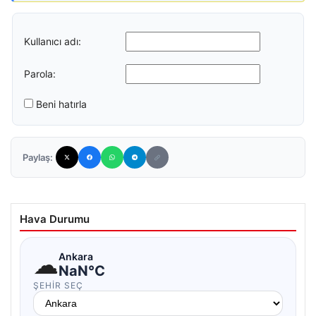
Kullanıcı adı:
Parola:
Beni hatırla
Paylaş:
Hava Durumu
☁
Ankara
NaN°C
ŞEHIR SEÇ