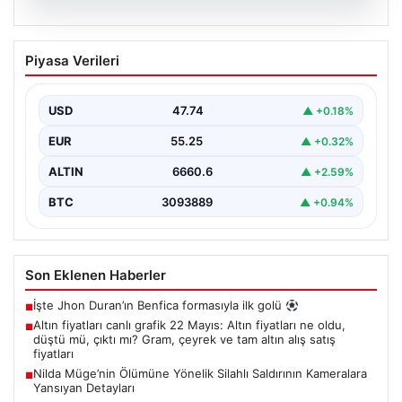
06.08.2026
Altın fiyatları canlı grafik 22 Mayıs: Altın
Piyasa Verileri
fiyatları ne oldu, düştü mü, çıktı mı?
Gram, çeyrek ve tam altın alış satış
fiyatları
USD
47.74
▲ +0.18%
EUR
55.25
▲ +0.32%
ALTIN
6660.6
▲ +2.59%
BTC
3093889
▲ +0.94%
Son Eklenen Haberler
İşte Jhon Duran’ın Benfica formasıyla ilk golü
■
Altın fiyatları canlı grafik 22 Mayıs: Altın fiyatları ne oldu,
■
düştü mü, çıktı mı? Gram, çeyrek ve tam altın alış satış
fiyatları
Nilda Müge’nin Ölümüne Yönelik Silahlı Saldırının Kameralara
■
Yansıyan Detayları