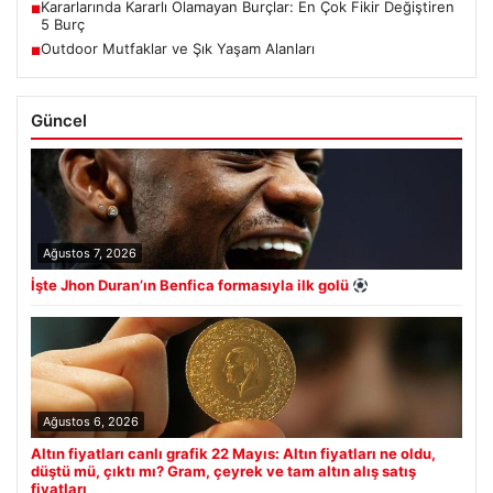
Kararlarında Kararlı Olamayan Burçlar: En Çok Fikir Değiştiren
■
5 Burç
Outdoor Mutfaklar ve Şık Yaşam Alanları
■
Güncel
Ağustos 7, 2026
İşte Jhon Duran’ın Benfica formasıyla ilk golü
Ağustos 6, 2026
Altın fiyatları canlı grafik 22 Mayıs: Altın fiyatları ne oldu,
düştü mü, çıktı mı? Gram, çeyrek ve tam altın alış satış
fiyatları