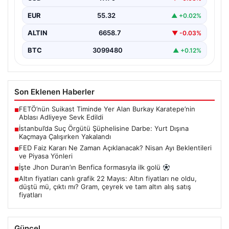
örgütlerine yönelik sürdürülen yoğun operasyonlar
EUR
55.32
▲ +0.02%
sonucunda önemli bir…
ALTIN
6658.7
▼ -0.03%
BTC
3099480
▲ +0.12%
Son Eklenen Haberler
FETÖ’nün Suikast Timinde Yer Alan Burkay Karatepe’nin
■
Ablası Adliyeye Sevk Edildi
İstanbul’da Suç Örgütü Şüphelisine Darbe: Yurt Dışına
■
Kaçmaya Çalışırken Yakalandı
FED Faiz Kararı Ne Zaman Açıklanacak? Nisan Ayı Beklentileri
■
ve Piyasa Yönleri
İşte Jhon Duran’ın Benfica formasıyla ilk golü
■
Altın fiyatları canlı grafik 22 Mayıs: Altın fiyatları ne oldu,
■
düştü mü, çıktı mı? Gram, çeyrek ve tam altın alış satış
fiyatları
Güncel