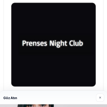
Prenses Night Club
×
Göz Atın
Nisan 29, 2026