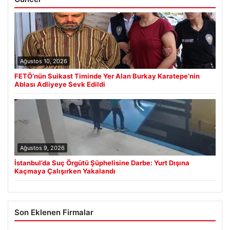
Ağustos 10, 2026
FETÖ’nün Suikast Timinde Yer Alan Burkay Karatepe’nin
Ablası Adliyeye Sevk Edildi
Ağustos 9, 2026
İstanbul’da Suç Örgütü Şüphelisine Darbe: Yurt Dışına
Kaçmaya Çalışırken Yakalandı
Son Eklenen Firmalar