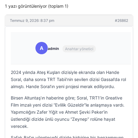
1 yazı görüntüleniyor (toplam 1)
Temmuz 9, 2026: 8:37 pm
#26862
A
admin
Anahtar yönetici
2024 yılında Ateş Kuşları dizisiyle ekranda olan Hande
Soral, daha sonra TRT Tabii’nin sevilen dizisi Gassal’da rol
almıştı. Hande Soral’ın yeni projesi merak ediliyordu.
Birsen Altuntaş’ın haberine göre; Soral, TRT1’in Greative
Film imzalı yeni dizisi “Evlilik Güzeldir”le anlaşmaya vardı.
Yapımcılığını Zafer Yiğit ve Ahmet Şevki Peker’in
üstlendiği dizide ünlü oyuncu “Zeynep” rolüne hayat
verecek.
Şafak Bal’ın yöneteceği dizide birbirine hiç benzemeyen