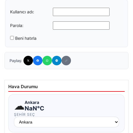
Kullanıcı adı:
Parola:
Beni hatırla
Paylaş:
Hava Durumu
☁
Ankara
NaN°C
ŞEHIR SEÇ