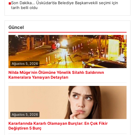
Son Dakika… Üsküdar’da Belediye Başkanvekili seçimi için
■
tarih belli oldu
Güncel
Ağustos 5, 2026
Nilda Müge’nin Ölümüne Yönelik Silahlı Saldırının
Kameralara Yansıyan Detayları
Ağustos 5, 2026
Kararlarında Kararlı Olamayan Burçlar: En Çok Fikir
Değiştiren 5 Burç