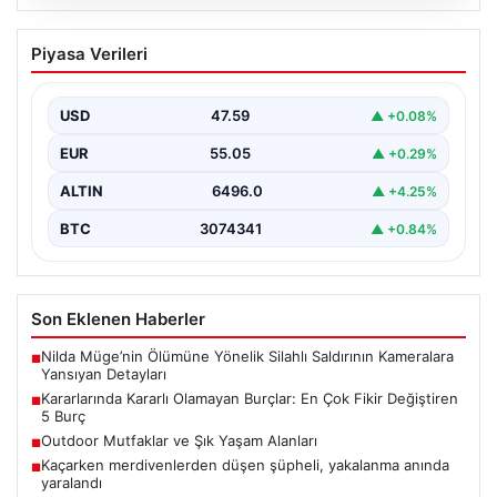
05.08.2026
Kararlarında Kararlı Olamayan Burçlar:
Piyasa Verileri
En Çok Fikir Değiştiren 5 Burç
Astrolojide her burcun kendine özgü karakter özellikleri
bulunmaktadır ve bunlar günlük yaşamda karar verme…
USD
47.59
▲ +0.08%
EUR
55.05
▲ +0.29%
ALTIN
6496.0
▲ +4.25%
BTC
3074341
▲ +0.84%
Son Eklenen Haberler
Nilda Müge’nin Ölümüne Yönelik Silahlı Saldırının Kameralara
■
Yansıyan Detayları
Kararlarında Kararlı Olamayan Burçlar: En Çok Fikir Değiştiren
■
5 Burç
Outdoor Mutfaklar ve Şık Yaşam Alanları
■
Kaçarken merdivenlerden düşen şüpheli, yakalanma anında
■
yaralandı