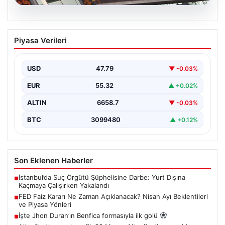
08.08.2026
FED Faiz Kararı Ne Zaman Açıklanacak?
Piyasa Verileri
Nisan Ayı Beklentileri ve Piyasa Yönleri
ABD Merkez Bankası'nın (FED) önümüzdeki dönemde
alacağı faiz kararları, finans piyasalarının yönünü
USD
47.79
▼ -0.03%
belirlemede kritik…
EUR
55.32
▲ +0.02%
ALTIN
6658.7
▼ -0.03%
BTC
3099480
▲ +0.12%
Son Eklenen Haberler
İstanbul’da Suç Örgütü Şüphelisine Darbe: Yurt Dışına
■
Kaçmaya Çalışırken Yakalandı
FED Faiz Kararı Ne Zaman Açıklanacak? Nisan Ayı Beklentileri
■
ve Piyasa Yönleri
İşte Jhon Duran’ın Benfica formasıyla ilk golü
■