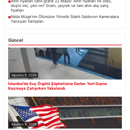
Altın fiyatları canlı grafik 22 Mayıs: Altın fiyatları ne oldu,
■
düştü mü, çıktı mı? Gram, çeyrek ve tam altın alış satış
fiyatları
Nilda Müge’nin Ölümüne Yönelik Silahlı Saldırının Kameralara
■
Yansıyan Detayları
Güncel
Ağustos 9, 2026
İstanbul’da Suç Örgütü Şüphelisine Darbe: Yurt Dışına
Kaçmaya Çalışırken Yakalandı
Ağustos 8, 2026