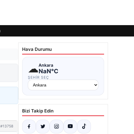
ı
Hava Durumu
☁
Ankara
NaN°C
ŞEHIR SEÇ
Bizi Takip Edin
#13758