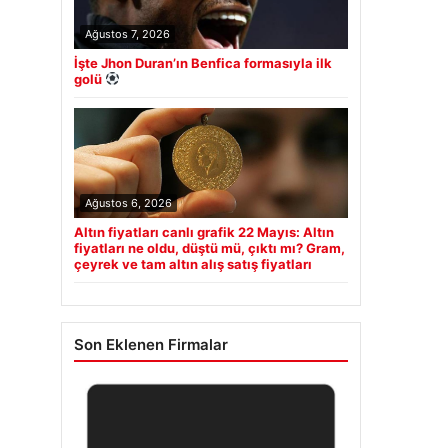
Ağustos 7, 2026
İşte Jhon Duran’ın Benfica formasıyla ilk
golü
Ağustos 6, 2026
Altın fiyatları canlı grafik 22 Mayıs: Altın
fiyatları ne oldu, düştü mü, çıktı mı? Gram,
çeyrek ve tam altın alış satış fiyatları
Son Eklenen Firmalar