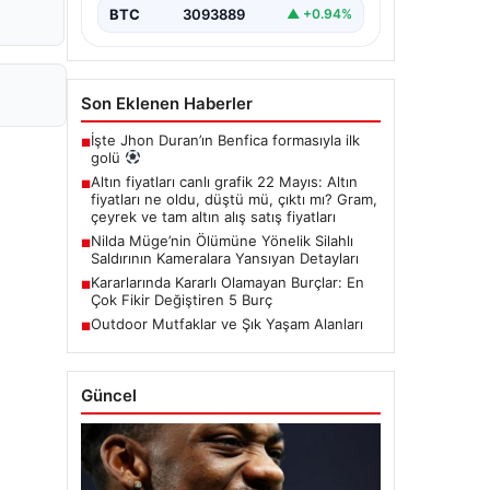
BTC
3093889
▲ +0.94%
Son Eklenen Haberler
İşte Jhon Duran’ın Benfica formasıyla ilk
■
golü
Altın fiyatları canlı grafik 22 Mayıs: Altın
■
fiyatları ne oldu, düştü mü, çıktı mı? Gram,
çeyrek ve tam altın alış satış fiyatları
Nilda Müge’nin Ölümüne Yönelik Silahlı
■
Saldırının Kameralara Yansıyan Detayları
Kararlarında Kararlı Olamayan Burçlar: En
■
Çok Fikir Değiştiren 5 Burç
Outdoor Mutfaklar ve Şık Yaşam Alanları
■
Güncel