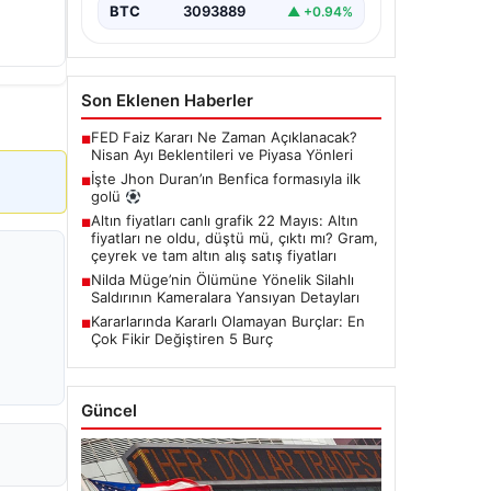
BTC
3093889
▲ +0.94%
Son Eklenen Haberler
FED Faiz Kararı Ne Zaman Açıklanacak?
■
Nisan Ayı Beklentileri ve Piyasa Yönleri
İşte Jhon Duran’ın Benfica formasıyla ilk
■
golü
Altın fiyatları canlı grafik 22 Mayıs: Altın
■
fiyatları ne oldu, düştü mü, çıktı mı? Gram,
çeyrek ve tam altın alış satış fiyatları
Nilda Müge’nin Ölümüne Yönelik Silahlı
■
Saldırının Kameralara Yansıyan Detayları
Kararlarında Kararlı Olamayan Burçlar: En
■
Çok Fikir Değiştiren 5 Burç
Güncel