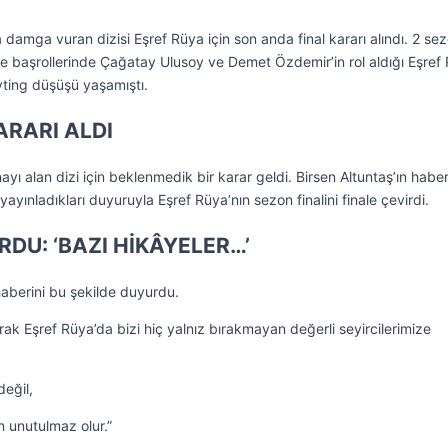
damga vuran dizisi Eşref Rüya için son anda final kararı alındı. 2 se
e başrollerinde Çağatay Ulusoy ve Demet Özdemir’in rol aldığı Eşref
eyting düşüşü yaşamıştı.
ARARI ALDI
nayı alan dizi için beklenmedik bir karar geldi. Birsen Altuntaş’ın habe
yayınladıkları duyuruyla Eşref Rüya’nın sezon finalini finale çevirdi.
RDU: ‘BAZI HİKÂYELER…’
 haberini bu şekilde duyurdu.
rak Eşref Rüya’da bizi hiç yalnız bırakmayan değerli seyircilerimize
değil,
 unutulmaz olur.”