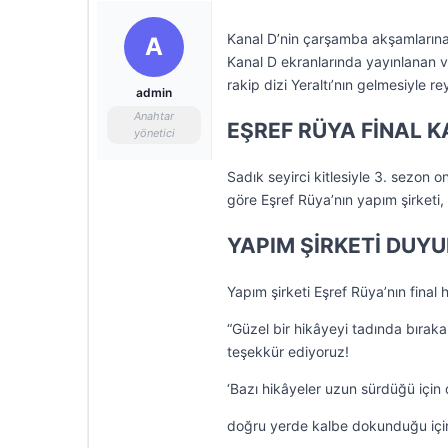
Kanal D’nin çarşamba akşamlarına 
A
Kanal D ekranlarında yayınlanan v
rakip dizi Yeraltı’nın gelmesiyle r
admin
Anahtar
EŞREF RÜYA FİNAL K
yönetici
Sadık seyirci kitlesiyle 3. sezon o
göre Eşref Rüya’nın yapım şirketi, 
YAPIM ŞİRKETİ DUYU
Yapım şirketi Eşref Rüya’nın final
“Güzel bir hikâyeyi tadında bıraka
teşekkür ediyoruz!
‘Bazı hikâyeler uzun sürdüğü için 
doğru yerde kalbe dokunduğu için