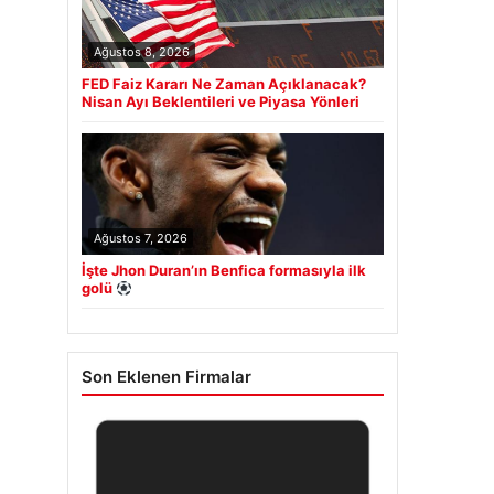
Ağustos 8, 2026
FED Faiz Kararı Ne Zaman Açıklanacak?
Nisan Ayı Beklentileri ve Piyasa Yönleri
Ağustos 7, 2026
İşte Jhon Duran’ın Benfica formasıyla ilk
golü
Son Eklenen Firmalar