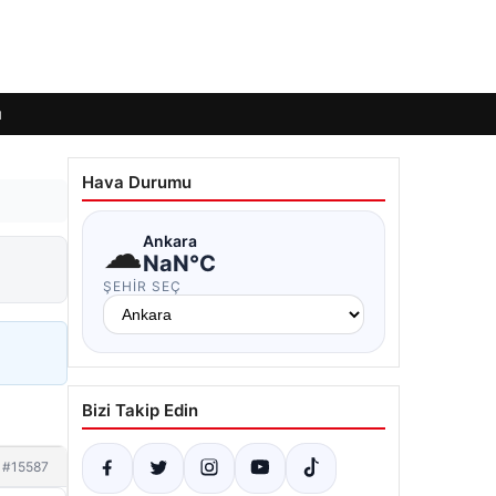
ı
Hava Durumu
☁
Ankara
NaN°C
ŞEHIR SEÇ
Bizi Takip Edin
#15587