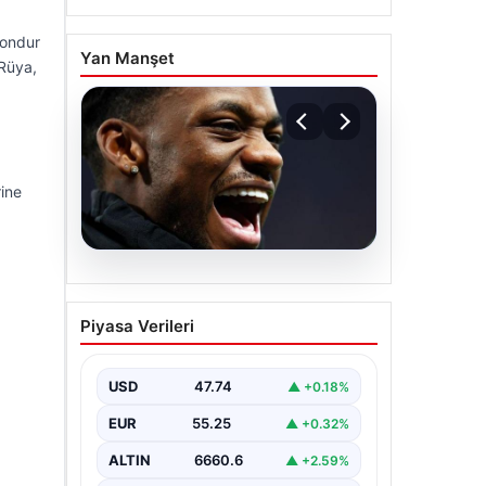
zondur
Yan Manşet
 Rüya,
rine
07.08.2026
İşte Jhon Duran’ın Benfica
Piyasa Verileri
formasıyla ilk golü
USD
47.74
▲ +0.18%
EUR
55.25
▲ +0.32%
ALTIN
6660.6
▲ +2.59%