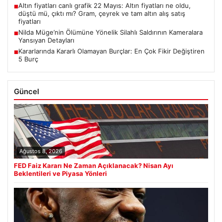
Altın fiyatları canlı grafik 22 Mayıs: Altın fiyatları ne oldu,
■
düştü mü, çıktı mı? Gram, çeyrek ve tam altın alış satış
fiyatları
Nilda Müge’nin Ölümüne Yönelik Silahlı Saldırının Kameralara
■
Yansıyan Detayları
Kararlarında Kararlı Olamayan Burçlar: En Çok Fikir Değiştiren
■
5 Burç
Güncel
Ağustos 8, 2026
FED Faiz Kararı Ne Zaman Açıklanacak? Nisan Ayı
Beklentileri ve Piyasa Yönleri