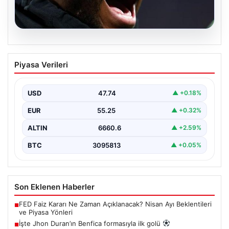
07.08.2026
İşte Jhon Duran’ın Benfica formasıyla
Piyasa Verileri
ilk golü
USD
47.74
▲ +0.18%
EUR
55.25
▲ +0.32%
ALTIN
6660.6
▲ +2.59%
BTC
3095813
▲ +0.05%
Son Eklenen Haberler
FED Faiz Kararı Ne Zaman Açıklanacak? Nisan Ayı Beklentileri
■
ve Piyasa Yönleri
İşte Jhon Duran’ın Benfica formasıyla ilk golü
■