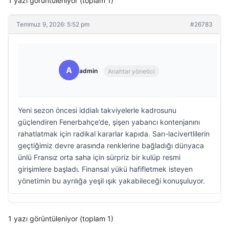
1 yazı görüntüleniyor (toplam 1)
Temmuz 9, 2026: 5:52 pm
#26783
A
admin
Anahtar yönetici
Yeni sezon öncesi iddialı takviyelerle kadrosunu
güçlendiren Fenerbahçe’de, şişen yabancı kontenjanını
rahatlatmak için radikal kararlar kapıda. Sarı-lacivertlilerin
geçtiğimiz devre arasında renklerine bağladığı dünyaca
ünlü Fransız orta saha için sürpriz bir kulüp resmi
girişimlere başladı. Finansal yükü hafifletmek isteyen
yönetimin bu ayrılığa yeşil ışık yakabileceği konuşuluyor.
1 yazı görüntüleniyor (toplam 1)