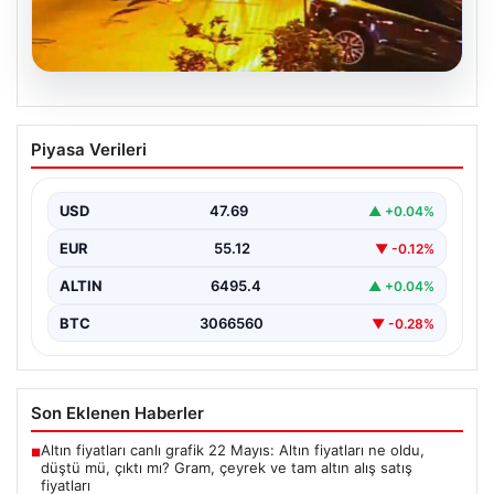
05.08.2026
Nilda Müge’nin Ölümüne Yönelik Silahlı
Piyasa Verileri
Saldırının Kameralara Yansıyan
Detayları
USD
47.69
▲ +0.04%
İstanbul’un Şişli ilçesinde yaşanan korkutucu olayda,
genç kadın Nilda Müge Şahin, eczaneden aldığı
EUR
55.12
▼ -0.12%
ilaçları…
ALTIN
6495.4
▲ +0.04%
BTC
3066560
▼ -0.28%
Son Eklenen Haberler
Altın fiyatları canlı grafik 22 Mayıs: Altın fiyatları ne oldu,
■
düştü mü, çıktı mı? Gram, çeyrek ve tam altın alış satış
fiyatları