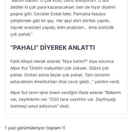
“Battım battım. O çok kötü, ceviz üretiyorum. O ara
dediler ki çok para kazanacaksın. ben de hıyar diyenin
peşine gitti. Cevizler Erdek’teler. Pamukta fasulye
yetiştirmek gibi bir şey. Her şeyi dört dörtlük yaptık,
toprak analizleri yapıldı, iklim analizleri… Ama üreticilik
çok pahalı.”
“PAHALI” DİYEREK ANLATTI
Fatih Altaylı merak ederek “Niye battın?” diye sorunca
Alper Kul “Üretim maliyetleri çok yüksek. Gübre çok
pahalı. Ondan sonra ilaçlar çok pahalı. Tam cevizimi
satacakken Amerika’dan ithal ceviz geldi…” yanıtını verdi.
Alper Kul tarım işine önem verdiğini ifade ederek “Ballarım
var, zeytinlerim var. 1500 tane zeytinim var. Zeytinyağı
üretmeyi umut ediyorum” dedi.
1 yazı görüntüleniyor (toplam 1)