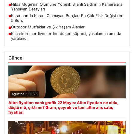
Nilda Müge’nin Ölümüne Yönelik Silahlı Saldırının Kameralara
■
Yansıyan Detayları
Kararlarında Kararlı Olamayan Burçlar: En Çok Fikir Değiştiren
■
5 Burç
Outdoor Mutfaklar ve Şık Yaşam Alanları
■
Kaçarken merdivenlerden düşen şüpheli, yakalanma anında
■
yaralandı
Güncel
Ağustos 6, 2026
Altın fiyatları canlı grafik 22 Mayıs: Altın fiyatları ne oldu,
düştü mü, çıktı mı? Gram, çeyrek ve tam altın alış satış
fiyatları