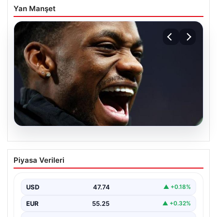
Yan Manşet
07.08.2026
İşte Jhon Duran’ın Benfica formasıyla
Piyasa Verileri
ilk golü
USD
47.74
▲ +0.18%
EUR
55.25
▲ +0.32%