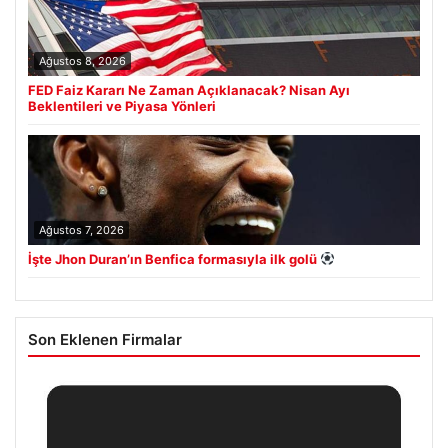
Ağustos 8, 2026
FED Faiz Kararı Ne Zaman Açıklanacak? Nisan Ayı
Beklentileri ve Piyasa Yönleri
Ağustos 7, 2026
İşte Jhon Duran’ın Benfica formasıyla ilk golü
Son Eklenen Firmalar