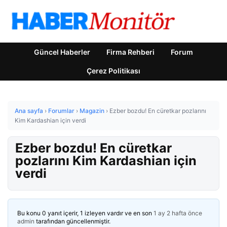
Güncel Haberler
Firma Rehberi
Forum
Çerez Politikası
Ana sayfa
›
Forumlar
›
Magazin
›
Ezber bozdu! En cüretkar pozlarını
Kim Kardashian için verdi
Ezber bozdu! En cüretkar
pozlarını Kim Kardashian için
verdi
Bu konu 0 yanıt içerir, 1 izleyen vardır ve en son
1 ay 2 hafta önce
admin
tarafından güncellenmiştir.