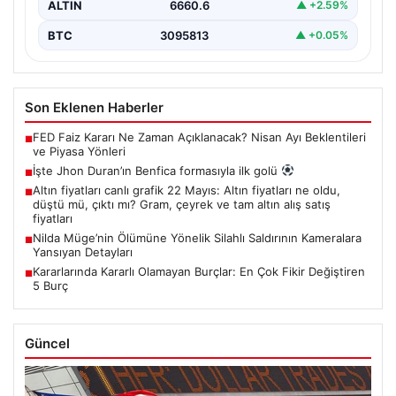
ALTIN
6660.6
▲ +2.59%
BTC
3095813
▲ +0.05%
Son Eklenen Haberler
FED Faiz Kararı Ne Zaman Açıklanacak? Nisan Ayı Beklentileri
■
ve Piyasa Yönleri
İşte Jhon Duran’ın Benfica formasıyla ilk golü
■
Altın fiyatları canlı grafik 22 Mayıs: Altın fiyatları ne oldu,
■
düştü mü, çıktı mı? Gram, çeyrek ve tam altın alış satış
fiyatları
Nilda Müge’nin Ölümüne Yönelik Silahlı Saldırının Kameralara
■
Yansıyan Detayları
Kararlarında Kararlı Olamayan Burçlar: En Çok Fikir Değiştiren
■
5 Burç
Güncel