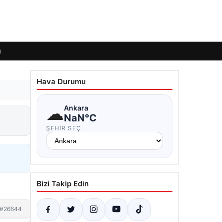
ı
Hava Durumu
☁
Ankara
NaN°C
ŞEHIR SEÇ
Bizi Takip Edin
#26644