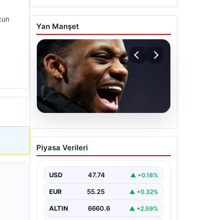
zun
Yan Manşet
07.08.2026
İşte Jhon Duran’ın Benfica
Piyasa Verileri
formasıyla ilk golü
USD
47.74
▲ +0.18%
EUR
55.25
▲ +0.32%
ALTIN
6660.6
▲ +2.59%