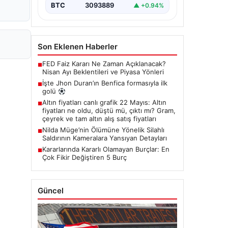
BTC
3093889
▲ +0.94%
Son Eklenen Haberler
FED Faiz Kararı Ne Zaman Açıklanacak?
■
Nisan Ayı Beklentileri ve Piyasa Yönleri
İşte Jhon Duran’ın Benfica formasıyla ilk
■
golü
Altın fiyatları canlı grafik 22 Mayıs: Altın
■
fiyatları ne oldu, düştü mü, çıktı mı? Gram,
çeyrek ve tam altın alış satış fiyatları
Nilda Müge’nin Ölümüne Yönelik Silahlı
■
Saldırının Kameralara Yansıyan Detayları
Kararlarında Kararlı Olamayan Burçlar: En
■
Çok Fikir Değiştiren 5 Burç
Güncel