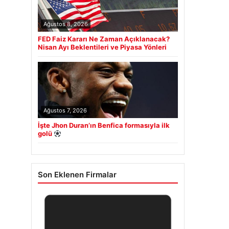
Ağustos 8, 2026
FED Faiz Kararı Ne Zaman Açıklanacak?
Nisan Ayı Beklentileri ve Piyasa Yönleri
Ağustos 7, 2026
İşte Jhon Duran’ın Benfica formasıyla ilk
golü
Son Eklenen Firmalar