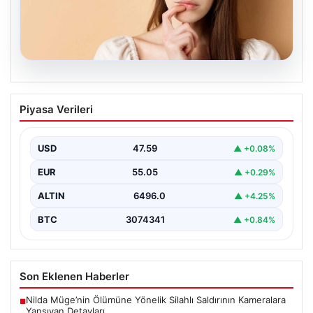
05.08.2026
Kararlarında Kararlı Olamayan Burçlar:
Piyasa Verileri
En Çok Fikir Değiştiren 5 Burç
Astrolojide her burcun kendine özgü karakter özellikleri
bulunmaktadır ve bunlar günlük yaşamda karar verme…
USD
47.59
▲ +0.08%
EUR
55.05
▲ +0.29%
ALTIN
6496.0
▲ +4.25%
BTC
3074341
▲ +0.84%
Son Eklenen Haberler
Nilda Müge’nin Ölümüne Yönelik Silahlı Saldırının Kameralara
■
Yansıyan Detayları