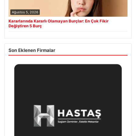
Ağustos 5, 2026
Kararlarında Kararlı Olamayan Burçlar: En Çok Fikir
Değiştiren 5 Burç
Son Eklenen Firmalar