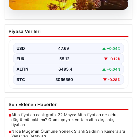
05.08.2026
Nilda Müge’nin Ölümüne Yönelik Silahlı
Piyasa Verileri
Saldırının Kameralara Yansıyan
Detayları
USD
47.69
▲ +0.04%
İstanbul’un Şişli ilçesinde yaşanan korkutucu olayda,
genç kadın Nilda Müge Şahin, eczaneden aldığı
EUR
55.12
▼ -0.12%
ilaçları…
ALTIN
6495.4
▲ +0.04%
BTC
3066560
▼ -0.28%
Son Eklenen Haberler
Altın fiyatları canlı grafik 22 Mayıs: Altın fiyatları ne oldu,
■
düştü mü, çıktı mı? Gram, çeyrek ve tam altın alış satış
fiyatları
Nilda Müge’nin Ölümüne Yönelik Silahlı Saldırının Kameralara
■
Yansıyan Detayları