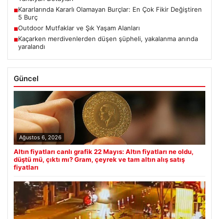
Kararlarında Kararlı Olamayan Burçlar: En Çok Fikir Değiştiren
■
5 Burç
Outdoor Mutfaklar ve Şık Yaşam Alanları
■
Kaçarken merdivenlerden düşen şüpheli, yakalanma anında
■
yaralandı
Güncel
Ağustos 6, 2026
Altın fiyatları canlı grafik 22 Mayıs: Altın fiyatları ne oldu,
düştü mü, çıktı mı? Gram, çeyrek ve tam altın alış satış
fiyatları