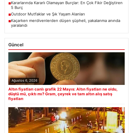
Kararlarında Kararlı Olamayan Burçlar: En Çok Fikir Değiştiren
■
5 Burç
Outdoor Mutfaklar ve Şık Yaşam Alanları
■
Kaçarken merdivenlerden düşen şüpheli, yakalanma anında
■
yaralandı
Güncel
Ağustos 6, 2026
Altın fiyatları canlı grafik 22 Mayıs: Altın fiyatları ne oldu,
düştü mü, çıktı mı? Gram, çeyrek ve tam altın alış satış
fiyatları