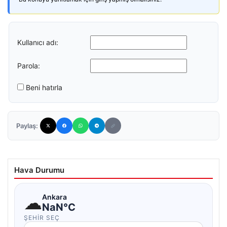
Kullanıcı adı:
Parola:
Beni hatırla
Paylaş:
Hava Durumu
☁
Ankara
NaN°C
ŞEHIR SEÇ