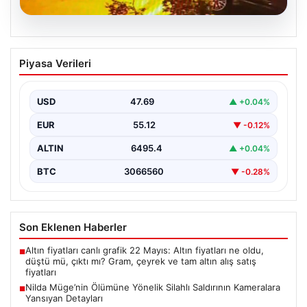
05.08.2026
Nilda Müge’nin Ölümüne Yönelik Silahlı
Piyasa Verileri
Saldırının Kameralara Yansıyan
Detayları
USD
47.69
▲ +0.04%
İstanbul’un Şişli ilçesinde yaşanan korkutucu olayda,
genç kadın Nilda Müge Şahin, eczaneden aldığı
EUR
55.12
▼ -0.12%
ilaçları…
ALTIN
6495.4
▲ +0.04%
BTC
3066560
▼ -0.28%
Son Eklenen Haberler
Altın fiyatları canlı grafik 22 Mayıs: Altın fiyatları ne oldu,
■
düştü mü, çıktı mı? Gram, çeyrek ve tam altın alış satış
fiyatları
Nilda Müge’nin Ölümüne Yönelik Silahlı Saldırının Kameralara
■
Yansıyan Detayları