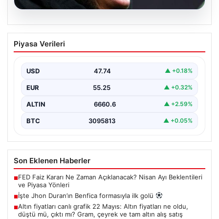
07.08.2026
İşte Jhon Duran’ın Benfica formasıyla
Piyasa Verileri
ilk golü
USD
47.74
▲ +0.18%
EUR
55.25
▲ +0.32%
ALTIN
6660.6
▲ +2.59%
BTC
3095813
▲ +0.05%
Son Eklenen Haberler
FED Faiz Kararı Ne Zaman Açıklanacak? Nisan Ayı Beklentileri
■
ve Piyasa Yönleri
İşte Jhon Duran’ın Benfica formasıyla ilk golü
■
Altın fiyatları canlı grafik 22 Mayıs: Altın fiyatları ne oldu,
■
düştü mü, çıktı mı? Gram, çeyrek ve tam altın alış satış