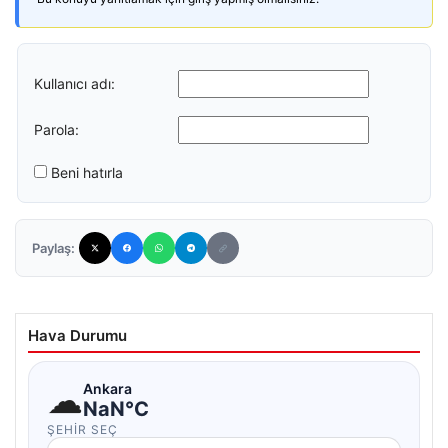
Kullanıcı adı:
Parola:
Beni hatırla
Paylaş:
Hava Durumu
☁
Ankara
NaN°C
ŞEHIR SEÇ