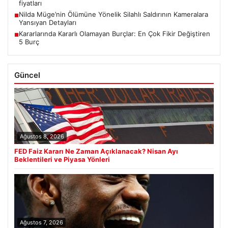
fiyatları
Nilda Müge’nin Ölümüne Yönelik Silahlı Saldırının Kameralara
■
Yansıyan Detayları
Kararlarında Kararlı Olamayan Burçlar: En Çok Fikir Değiştiren
■
5 Burç
Güncel
Ağustos 8, 2026
FED Faiz Kararı Ne Zaman Açıklanacak? Nisan Ayı
Beklentileri ve Piyasa Yönleri
Ağustos 7, 2026