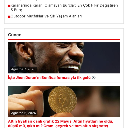
Kararlarında Kararlı Olamayan Burçlar: En Çok Fikir Değiştiren
■
5 Burç
Outdoor Mutfaklar ve Şık Yaşam Alanları
■
Güncel
Ağustos 7, 2026
İşte Jhon Duran’ın Benfica formasıyla ilk golü
Ağustos 6, 2026
Altın fiyatları canlı grafik 22 Mayıs: Altın fiyatları ne oldu,
düştü mü, çıktı mı? Gram, çeyrek ve tam altın alış satış