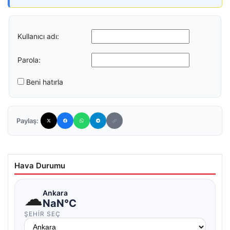
Kullanıcı adı:
Parola:
Beni hatırla
Paylaş:
Hava Durumu
☁
Ankara
NaN°C
ŞEHIR SEÇ