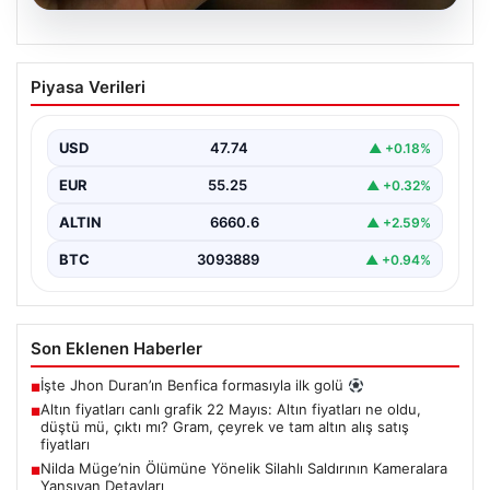
06.08.2026
Altın fiyatları canlı grafik 22 Mayıs: Altın
Piyasa Verileri
fiyatları ne oldu, düştü mü, çıktı mı?
Gram, çeyrek ve tam altın alış satış
fiyatları
USD
47.74
▲ +0.18%
EUR
55.25
▲ +0.32%
ALTIN
6660.6
▲ +2.59%
BTC
3093889
▲ +0.94%
Son Eklenen Haberler
İşte Jhon Duran’ın Benfica formasıyla ilk golü
■
Altın fiyatları canlı grafik 22 Mayıs: Altın fiyatları ne oldu,
■
düştü mü, çıktı mı? Gram, çeyrek ve tam altın alış satış
fiyatları
Nilda Müge’nin Ölümüne Yönelik Silahlı Saldırının Kameralara
■
Yansıyan Detayları