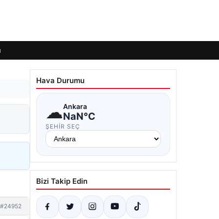
ı
Hava Durumu
☁
Ankara
NaN°C
ŞEHIR SEÇ
Bizi Takip Edin
#24952