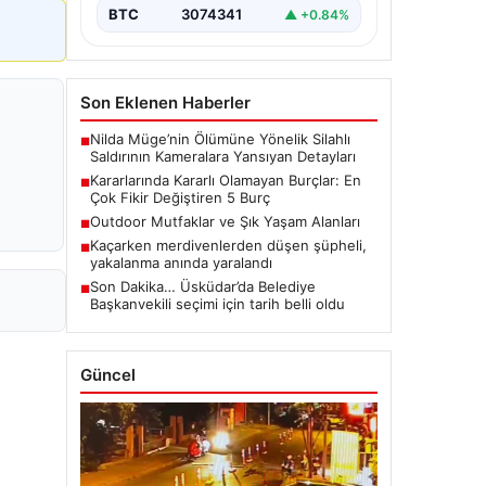
BTC
3074341
▲ +0.84%
Son Eklenen Haberler
Nilda Müge’nin Ölümüne Yönelik Silahlı
■
Saldırının Kameralara Yansıyan Detayları
Kararlarında Kararlı Olamayan Burçlar: En
■
Çok Fikir Değiştiren 5 Burç
Outdoor Mutfaklar ve Şık Yaşam Alanları
■
Kaçarken merdivenlerden düşen şüpheli,
■
yakalanma anında yaralandı
Son Dakika… Üsküdar’da Belediye
■
Başkanvekili seçimi için tarih belli oldu
Güncel