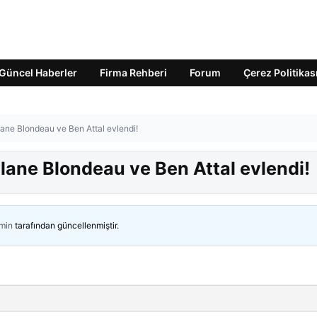
Güncel Haberler
Firma Rehberi
Forum
Çerez Politikas
lane Blondeau ve Ben Attal evlendi!
ylane Blondeau ve Ben Attal evlendi!
min
tarafından güncellenmiştir.