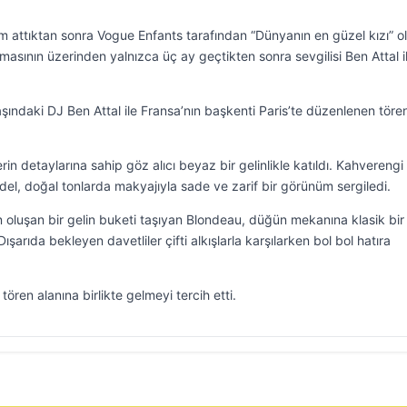
attıktan sonra Vogue Enfants tarafından “Dünyanın en güzel kızı” o
asının üzerinden yalnızca üç ay geçtikten sonra sevgilisi Ben Attal i
şındaki DJ Ben Attal ile Fransa’nın başkenti Paris’te düzenlenen töre
in detaylarına sahip göz alıcı beyaz bir gelinlikle katıldı. Kahverengi
odel, doğal tonlarda makyajıyla sade ve zarif bir görünüm sergiledi.
oluşan bir gelin buketi taşıyan Blondeau, düğün mekanına klasik bir
şarıda bekleyen davetliler çifti alkışlarla karşılarken bol bol hatıra
tören alanına birlikte gelmeyi tercih etti.