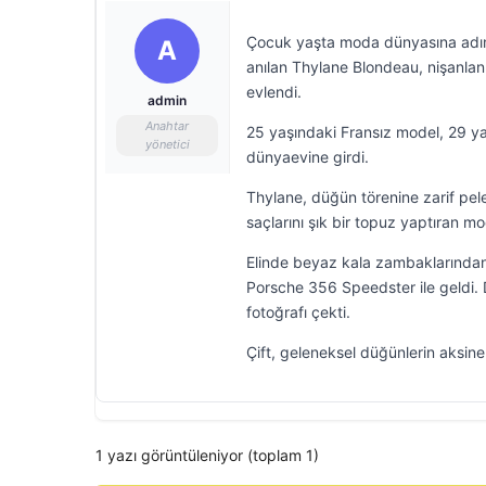
Çocuk yaşta moda dünyasına adım 
A
anılan Thylane Blondeau, nişanlanm
evlendi.
admin
Anahtar
25 yaşındaki Fransız model, 29 ya
yönetici
dünyaevine girdi.
Thylane, düğün törenine zarif peler
saçlarını şık bir topuz yaptıran m
Elinde beyaz kala zambaklarından 
Porsche 356 Speedster ile geldi. Dı
fotoğrafı çekti.
Çift, geleneksel düğünlerin aksine 
1 yazı görüntüleniyor (toplam 1)