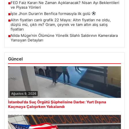
FED Faiz Kararı Ne Zaman Açıklanacak? Nisan Ayı Beklentileri
■
ve Piyasa Yönleri
İşte Jhon Duran’ın Benfica formasıyla ilk golü
■
Altın fiyatları canlı grafik 22 Mayıs: Altın fiyatları ne oldu,
■
düştü mü, çıktı mı? Gram, çeyrek ve tam altın alış satış
fiyatları
Nilda Müge’nin Ölümüne Yönelik Silahlı Saldırının Kameralara
■
Yansıyan Detayları
Güncel
Ağustos 9, 2026
İstanbul’da Suç Örgütü Şüphelisine Darbe: Yurt Dışına
Kaçmaya Çalışırken Yakalandı