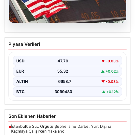
08.08.2026
FED Faiz Kararı Ne Zaman Açıklanacak?
Piyasa Verileri
Nisan Ayı Beklentileri ve Piyasa Yönleri
ABD Merkez Bankası'nın (FED) önümüzdeki dönemde
alacağı faiz kararları, finans piyasalarının yönünü
USD
47.79
▼ -0.03%
belirlemede kritik…
EUR
55.32
▲ +0.02%
ALTIN
6658.7
▼ -0.03%
BTC
3099480
▲ +0.12%
Son Eklenen Haberler
İstanbul’da Suç Örgütü Şüphelisine Darbe: Yurt Dışına
■
Kaçmaya Çalışırken Yakalandı