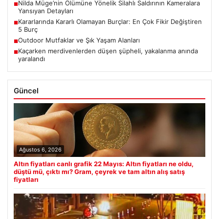
Nilda Müge’nin Ölümüne Yönelik Silahlı Saldırının Kameralara
■
Yansıyan Detayları
Kararlarında Kararlı Olamayan Burçlar: En Çok Fikir Değiştiren
■
5 Burç
Outdoor Mutfaklar ve Şık Yaşam Alanları
■
Kaçarken merdivenlerden düşen şüpheli, yakalanma anında
■
yaralandı
Güncel
Ağustos 6, 2026
Altın fiyatları canlı grafik 22 Mayıs: Altın fiyatları ne oldu,
düştü mü, çıktı mı? Gram, çeyrek ve tam altın alış satış
fiyatları