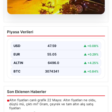
05.08.2026
Nilda Müge’nin Ölümüne Yönelik Silahlı
Piyasa Verileri
Saldırının Kameralara Yansıyan
Detayları
USD
47.59
▲ +0.08%
İstanbul’un Şişli ilçesinde yaşanan korkutucu olayda,
genç kadın Nilda Müge Şahin, eczaneden aldığı
EUR
55.05
▲ +0.29%
ilaçları…
ALTIN
6496.0
▲ +4.25%
BTC
3074341
▲ +0.84%
Son Eklenen Haberler
Altın fiyatları canlı grafik 22 Mayıs: Altın fiyatları ne oldu,
■
düştü mü, çıktı mı? Gram, çeyrek ve tam altın alış satış
fiyatları