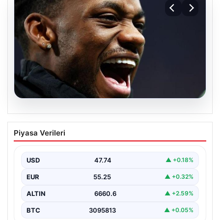
07.08.2026
İşte Jhon Duran’ın Benfica formasıyla
Piyasa Verileri
ilk golü
USD
47.74
▲ +0.18%
EUR
55.25
▲ +0.32%
ALTIN
6660.6
▲ +2.59%
BTC
3095813
▲ +0.05%