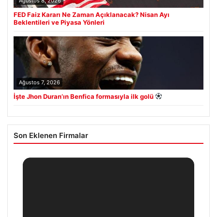
Ağustos 8, 2026
FED Faiz Kararı Ne Zaman Açıklanacak? Nisan Ayı
Beklentileri ve Piyasa Yönleri
Ağustos 7, 2026
İşte Jhon Duran’ın Benfica formasıyla ilk golü
Son Eklenen Firmalar