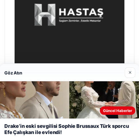
×
Göz Atın
Prenses Night Club
Nisan 29, 2026
Web sitemizi nasıl kullandığınızı daha iyi anlayabilmek,
Güncel Haberler
deneyiminizi kişiselleştirmek ve geliştirmek amacıyla çerezler
kullanıyoruz.
Çerez Politikamız
Drake’in eski sevgilisi Sophie Brussaux Türk sporcu
Efe Çalışkan ile evlendi!
Reddet
Kabul Et