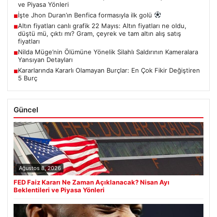
ve Piyasa Yönleri
İşte Jhon Duran’ın Benfica formasıyla ilk golü
■
Altın fiyatları canlı grafik 22 Mayıs: Altın fiyatları ne oldu,
■
düştü mü, çıktı mı? Gram, çeyrek ve tam altın alış satış
fiyatları
Nilda Müge’nin Ölümüne Yönelik Silahlı Saldırının Kameralara
■
Yansıyan Detayları
Kararlarında Kararlı Olamayan Burçlar: En Çok Fikir Değiştiren
■
5 Burç
Güncel
Ağustos 8, 2026
FED Faiz Kararı Ne Zaman Açıklanacak? Nisan Ayı
Beklentileri ve Piyasa Yönleri