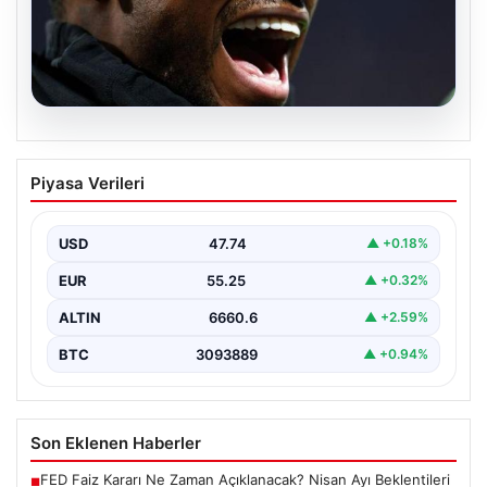
07.08.2026
İşte Jhon Duran’ın Benfica formasıyla
Piyasa Verileri
ilk golü
USD
47.74
▲ +0.18%
EUR
55.25
▲ +0.32%
ALTIN
6660.6
▲ +2.59%
BTC
3093889
▲ +0.94%
Son Eklenen Haberler
FED Faiz Kararı Ne Zaman Açıklanacak? Nisan Ayı Beklentileri
■