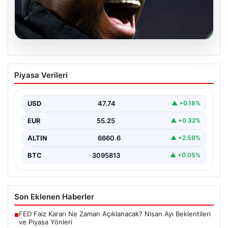
07.08.2026
İşte Jhon Duran’ın Benfica formasıyla
Piyasa Verileri
ilk golü
USD
47.74
▲ +0.18%
EUR
55.25
▲ +0.32%
ALTIN
6660.6
▲ +2.59%
BTC
3095813
▲ +0.05%
Son Eklenen Haberler
FED Faiz Kararı Ne Zaman Açıklanacak? Nisan Ayı Beklentileri
■
ve Piyasa Yönleri