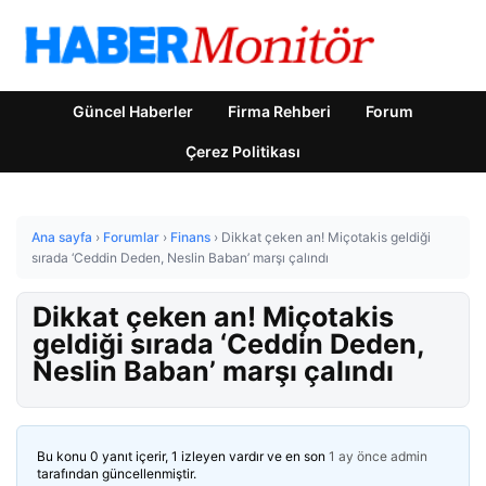
Güncel Haberler
Firma Rehberi
Forum
Çerez Politikası
Ana sayfa
›
Forumlar
›
Finans
›
Dikkat çeken an! Miçotakis geldiği
sırada ‘Ceddin Deden, Neslin Baban’ marşı çalındı
Dikkat çeken an! Miçotakis
geldiği sırada ‘Ceddin Deden,
Neslin Baban’ marşı çalındı
Bu konu 0 yanıt içerir, 1 izleyen vardır ve en son
1 ay önce
admin
tarafından güncellenmiştir.