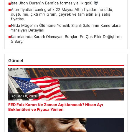
İşte Jhon Duran’ın Benfica formasıyla ilk golü
■
Altın fiyatları canlı grafik 22 Mayıs: Altın fiyatları ne oldu,
■
düştü mü, çıktı mı? Gram, çeyrek ve tam altın alış satış
fiyatları
Nilda Müge’nin Ölümüne Yönelik Silahlı Saldırının Kameralara
■
Yansıyan Detayları
Kararlarında Kararlı Olamayan Burçlar: En Çok Fikir Değiştiren
■
5 Burç
Güncel
Ağustos 8, 2026
FED Faiz Kararı Ne Zaman Açıklanacak? Nisan Ayı
Beklentileri ve Piyasa Yönleri