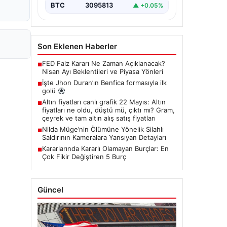
BTC
3095813
▲ +0.05%
Son Eklenen Haberler
FED Faiz Kararı Ne Zaman Açıklanacak?
■
Nisan Ayı Beklentileri ve Piyasa Yönleri
İşte Jhon Duran’ın Benfica formasıyla ilk
■
golü
Altın fiyatları canlı grafik 22 Mayıs: Altın
■
fiyatları ne oldu, düştü mü, çıktı mı? Gram,
çeyrek ve tam altın alış satış fiyatları
Nilda Müge’nin Ölümüne Yönelik Silahlı
■
Saldırının Kameralara Yansıyan Detayları
Kararlarında Kararlı Olamayan Burçlar: En
■
Çok Fikir Değiştiren 5 Burç
Güncel