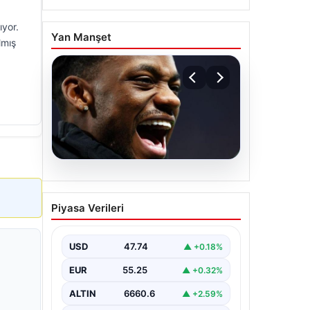
ıyor.
Yan Manşet
lmış
07.08.2026
İşte Jhon Duran’ın Benfica
Piyasa Verileri
formasıyla ilk golü
USD
47.74
▲ +0.18%
EUR
55.25
▲ +0.32%
ALTIN
6660.6
▲ +2.59%