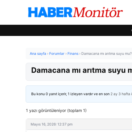
Ana sayfa
›
Forumlar
›
Finans
›
Damacana mı arıtma suyu mu? U
Damacana mı arıtma suyu mu
Bu konu 0 yanıt içerir, 1 izleyen vardır ve en son
2 ay 3 hafta
1 yazı görüntüleniyor (toplam 1)
Mayıs 16, 2026: 12:37 pm