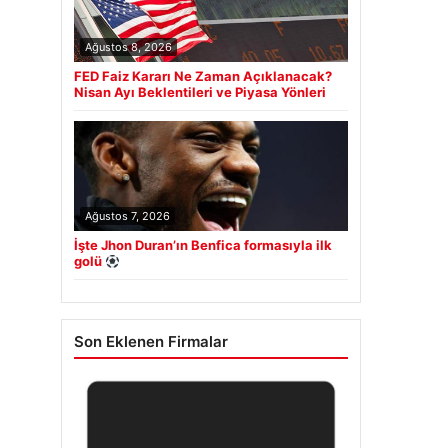
Ağustos 8, 2026
FED Faiz Kararı Ne Zaman Açıklanacak?
Nisan Ayı Beklentileri ve Piyasa Yönleri
Ağustos 7, 2026
İşte Jhon Duran’ın Benfica formasıyla ilk
golü
Son Eklenen Firmalar