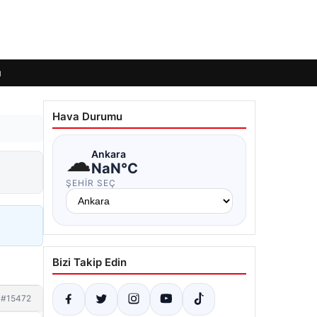
ı
Hava Durumu
☁
Ankara
NaN°C
ŞEHIR SEÇ
Bizi Takip Edin
#15472