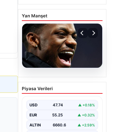
Yan Manşet
07.08.2026
İşte Jhon Duran’ın Benfica
Piyasa Verileri
formasıyla ilk golü
USD
47.74
▲ +0.18%
EUR
55.25
▲ +0.32%
ALTIN
6660.6
▲ +2.59%