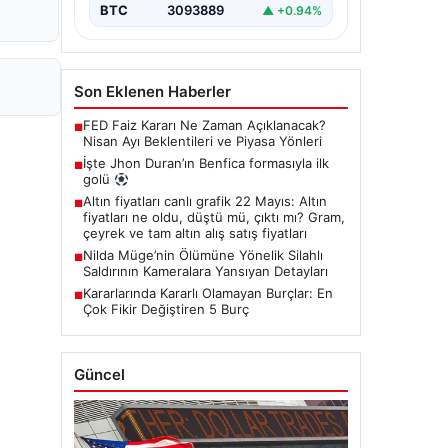
BTC
3093889
▲ +0.94%
Son Eklenen Haberler
FED Faiz Kararı Ne Zaman Açıklanacak?
■
Nisan Ayı Beklentileri ve Piyasa Yönleri
İşte Jhon Duran’ın Benfica formasıyla ilk
■
golü
Altın fiyatları canlı grafik 22 Mayıs: Altın
■
fiyatları ne oldu, düştü mü, çıktı mı? Gram,
çeyrek ve tam altın alış satış fiyatları
Nilda Müge’nin Ölümüne Yönelik Silahlı
■
Saldırının Kameralara Yansıyan Detayları
Kararlarında Kararlı Olamayan Burçlar: En
■
Çok Fikir Değiştiren 5 Burç
Güncel