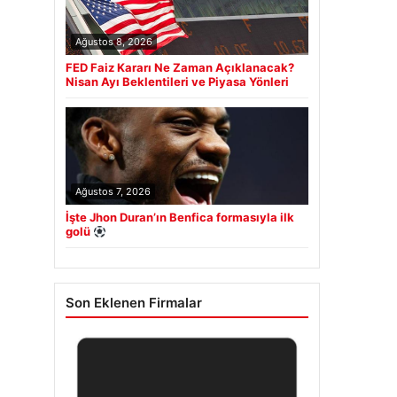
Ağustos 8, 2026
FED Faiz Kararı Ne Zaman Açıklanacak?
Nisan Ayı Beklentileri ve Piyasa Yönleri
Ağustos 7, 2026
İşte Jhon Duran’ın Benfica formasıyla ilk
golü
Son Eklenen Firmalar