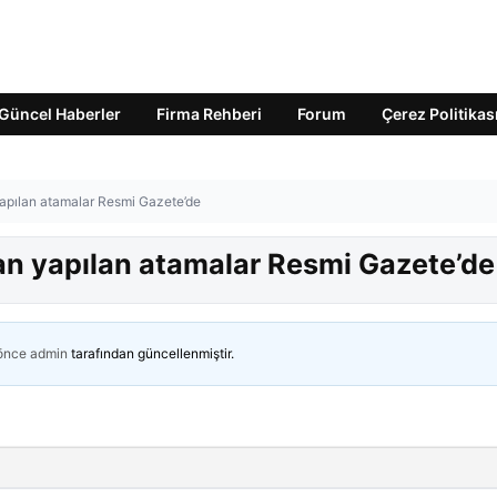
Güncel Haberler
Firma Rehberi
Forum
Çerez Politikas
apılan atamalar Resmi Gazete’de
n yapılan atamalar Resmi Gazete’de
 önce
admin
tarafından güncellenmiştir.