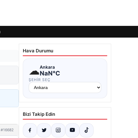
ı
Hava Durumu
☁
Ankara
NaN°C
ŞEHIR SEÇ
Bizi Takip Edin
#16682