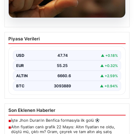
06.08.2026
Altın fiyatları canlı grafik 22 Mayıs: Altın
Piyasa Verileri
fiyatları ne oldu, düştü mü, çıktı mı?
Gram, çeyrek ve tam altın alış satış
fiyatları
USD
47.74
▲ +0.18%
EUR
55.25
▲ +0.32%
ALTIN
6660.6
▲ +2.59%
BTC
3093889
▲ +0.94%
Son Eklenen Haberler
İşte Jhon Duran’ın Benfica formasıyla ilk golü
■
Altın fiyatları canlı grafik 22 Mayıs: Altın fiyatları ne oldu,
■
düştü mü, çıktı mı? Gram, çeyrek ve tam altın alış satış