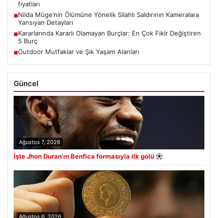
fiyatları
Nilda Müge’nin Ölümüne Yönelik Silahlı Saldırının Kameralara
■
Yansıyan Detayları
Kararlarında Kararlı Olamayan Burçlar: En Çok Fikir Değiştiren
■
5 Burç
Outdoor Mutfaklar ve Şık Yaşam Alanları
■
Güncel
Ağustos 7, 2026
İşte Jhon Duran’ın Benfica formasıyla ilk golü
Ağustos 6, 2026