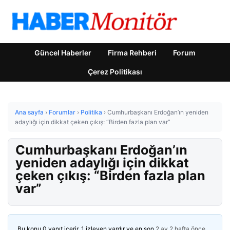
Güncel Haberler
Firma Rehberi
Forum
Çerez Politikası
Ana sayfa
›
Forumlar
›
Politika
›
Cumhurbaşkanı Erdoğan’ın yeniden
adaylığı için dikkat çeken çıkış: “Birden fazla plan var”
Cumhurbaşkanı Erdoğan’ın
yeniden adaylığı için dikkat
çeken çıkış: “Birden fazla plan
var”
Bu konu 0 yanıt içerir, 1 izleyen vardır ve en son
2 ay 2 hafta önce