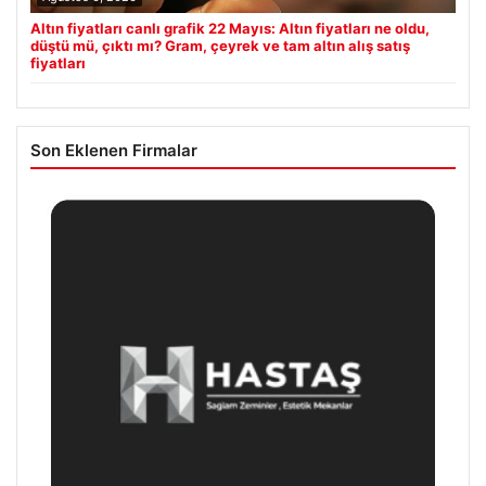
Altın fiyatları canlı grafik 22 Mayıs: Altın fiyatları ne oldu,
düştü mü, çıktı mı? Gram, çeyrek ve tam altın alış satış
fiyatları
Son Eklenen Firmalar