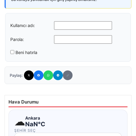
Kullanıcı adı:
Parola:
Beni hatırla
Paylaş:
Hava Durumu
☁
Ankara
NaN°C
ŞEHIR SEÇ