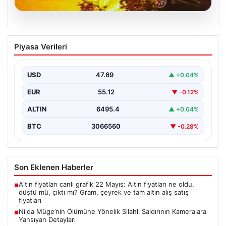
05.08.2026
Nilda Müge’nin Ölümüne Yönelik Silahlı
Piyasa Verileri
Saldırının Kameralara Yansıyan
Detayları
USD
47.69
▲ +0.04%
İstanbul’un Şişli ilçesinde yaşanan korkutucu olayda,
genç kadın Nilda Müge Şahin, eczaneden aldığı
EUR
55.12
▼ -0.12%
ilaçları…
ALTIN
6495.4
▲ +0.04%
BTC
3066560
▼ -0.28%
Son Eklenen Haberler
Altın fiyatları canlı grafik 22 Mayıs: Altın fiyatları ne oldu,
■
düştü mü, çıktı mı? Gram, çeyrek ve tam altın alış satış
fiyatları
Nilda Müge’nin Ölümüne Yönelik Silahlı Saldırının Kameralara
■
Yansıyan Detayları