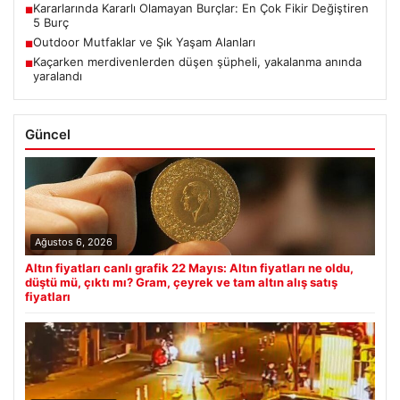
Kararlarında Kararlı Olamayan Burçlar: En Çok Fikir Değiştiren
■
5 Burç
Outdoor Mutfaklar ve Şık Yaşam Alanları
■
Kaçarken merdivenlerden düşen şüpheli, yakalanma anında
■
yaralandı
Güncel
Ağustos 6, 2026
Altın fiyatları canlı grafik 22 Mayıs: Altın fiyatları ne oldu,
düştü mü, çıktı mı? Gram, çeyrek ve tam altın alış satış
fiyatları