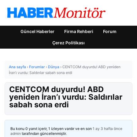
Güncel Haberler
Firma Rehberi
Forum
Çerez Politikası
Ana sayfa
›
Forumlar
›
Dünya
›
CENTCOM duyurdu! ABD yeniden
İran’ı vurdu: Saldırılar sabah sona erdi
CENTCOM duyurdu! ABD
yeniden İran’ı vurdu: Saldırılar
sabah sona erdi
Bu konu 0 yanıt içerir, 1 izleyen vardır ve en son
1 ay 3 hafta önce
admin
tarafından güncellenmiştir.