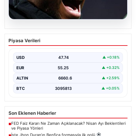
07.08.2026
İşte Jhon Duran’ın Benfica formasıyla
Piyasa Verileri
ilk golü
USD
47.74
▲ +0.18%
EUR
55.25
▲ +0.32%
ALTIN
6660.6
▲ +2.59%
BTC
3095813
▲ +0.05%
Son Eklenen Haberler
FED Faiz Kararı Ne Zaman Açıklanacak? Nisan Ayı Beklentileri
■
ve Piyasa Yönleri
İşte Jhon Duran’ın Benfica formasıyla ilk golü
■