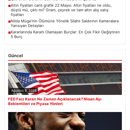
Altın fiyatları canlı grafik 22 Mayıs: Altın fiyatları ne oldu,
■
düştü mü, çıktı mı? Gram, çeyrek ve tam altın alış satış
fiyatları
Nilda Müge’nin Ölümüne Yönelik Silahlı Saldırının Kameralara
■
Yansıyan Detayları
Kararlarında Kararlı Olamayan Burçlar: En Çok Fikir Değiştiren
■
5 Burç
Güncel
Ağustos 8, 2026
FED Faiz Kararı Ne Zaman Açıklanacak? Nisan Ayı
Beklentileri ve Piyasa Yönleri