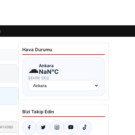
ı
Hava Durumu
☁
Ankara
NaN°C
ŞEHIR SEÇ
Bizi Takip Edin
#14980