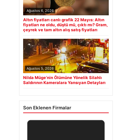
Ağustos 6, 2026
Altın fiyatları canlı grafik 22 Mayıs: Altın
fiyatları ne oldu, düştü mü, çıktı mı? Gram,
çeyrek ve tam altın alış satış fiyatları
Ağustos 5, 2026
Nilda Müge’nin Ölümüne Yönelik Silahlı
Saldırının Kameralara Yansıyan Detayları
Son Eklenen Firmalar