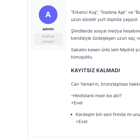
“Erkenci Kuş”, “İnadına Aşk” ve “B
A
uzun süredir yurt dışında yaşıyor.
admin
Şimdilerde sosyal medya hesabında
Anahtar
kendisiyle özdeşleşen uzun saç ve 
yönetici
Sakalını kesen ünlü isim Madrid 
konuşuldu.
KAYITSIZ KALMADI
Can Yaman’ın, bronzlaşması hakkın
-Hindistanlı mısın be abi?
+Evet
Kardeşim biri seni fırında mı unu
+Evet