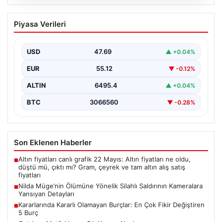
05.08.2026
Nilda Müge’nin Ölümüne Yönelik Silahlı
Piyasa Verileri
Saldırının Kameralara Yansıyan
Detayları
USD
47.69
▲ +0.04%
İstanbul’un Şişli ilçesinde yaşanan korkutucu olayda,
genç kadın Nilda Müge Şahin, eczaneden aldığı
EUR
55.12
▼ -0.12%
ilaçları…
ALTIN
6495.4
▲ +0.04%
BTC
3066560
▼ -0.28%
Son Eklenen Haberler
Altın fiyatları canlı grafik 22 Mayıs: Altın fiyatları ne oldu,
■
düştü mü, çıktı mı? Gram, çeyrek ve tam altın alış satış
fiyatları
Nilda Müge’nin Ölümüne Yönelik Silahlı Saldırının Kameralara
■
Yansıyan Detayları
Kararlarında Kararlı Olamayan Burçlar: En Çok Fikir Değiştiren
■
5 Burç