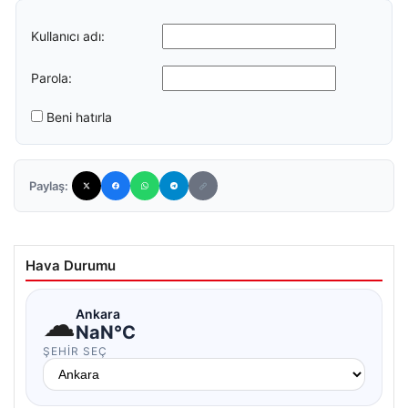
Kullanıcı adı:
Parola:
Beni hatırla
Paylaş:
Hava Durumu
☁
Ankara
NaN°C
ŞEHIR SEÇ