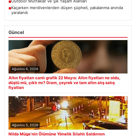
Outdoor Mutfaklar ve Şık Yaşam Alanları
■
Kaçarken merdivenlerden düşen şüpheli, yakalanma anında
■
yaralandı
Güncel
Ağustos 6, 2026
Altın fiyatları canlı grafik 22 Mayıs: Altın fiyatları ne oldu,
düştü mü, çıktı mı? Gram, çeyrek ve tam altın alış satış
fiyatları
Ağustos 5, 2026
Nilda Müge’nin Ölümüne Yönelik Silahlı Saldırının