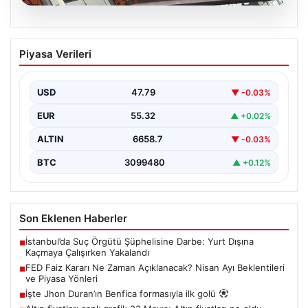
08.08.2026
FED Faiz Kararı Ne Zaman Açıklanacak?
Piyasa Verileri
Nisan Ayı Beklentileri ve Piyasa Yönleri
ABD Merkez Bankası'nın (FED) önümüzdeki dönemde
alacağı faiz kararları, finans piyasalarının yönünü
USD
47.79
▼ -0.03%
belirlemede kritik…
EUR
55.32
▲ +0.02%
ALTIN
6658.7
▼ -0.03%
BTC
3099480
▲ +0.12%
Son Eklenen Haberler
İstanbul’da Suç Örgütü Şüphelisine Darbe: Yurt Dışına
■
Kaçmaya Çalışırken Yakalandı
FED Faiz Kararı Ne Zaman Açıklanacak? Nisan Ayı Beklentileri
■
ve Piyasa Yönleri
İşte Jhon Duran’ın Benfica formasıyla ilk golü
■