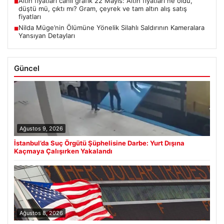
Altın fiyatları canlı grafik 22 Mayıs: Altın fiyatları ne oldu,
■
düştü mü, çıktı mı? Gram, çeyrek ve tam altın alış satış
fiyatları
Nilda Müge’nin Ölümüne Yönelik Silahlı Saldırının Kameralara
■
Yansıyan Detayları
Güncel
Ağustos 9, 2026
İstanbul’da Suç Örgütü Şüphelisine Darbe: Yurt Dışına
Kaçmaya Çalışırken Yakalandı
Ağustos 8, 2026