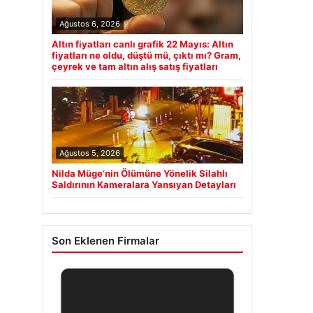
Ağustos 6, 2026
Altın fiyatları canlı grafik 22 Mayıs: Altın
fiyatları ne oldu, düştü mü, çıktı mı? Gram,
çeyrek ve tam altın alış satış fiyatları
Ağustos 5, 2026
Nilda Müge’nin Ölümüne Yönelik Silahlı
Saldırının Kameralara Yansıyan Detayları
Son Eklenen Firmalar