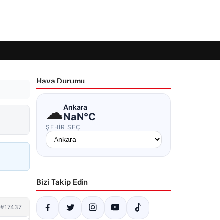
ı
Hava Durumu
☁
Ankara
NaN°C
ŞEHIR SEÇ
Bizi Takip Edin
#17437