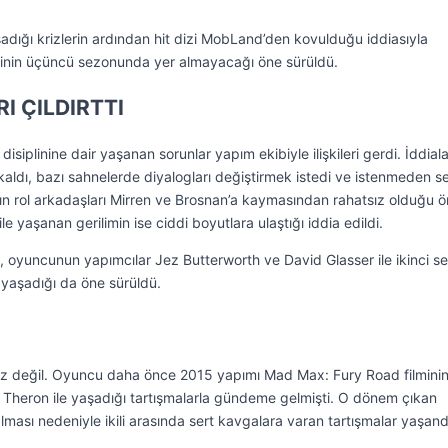
adığı krizlerin ardından hit dizi MobLand’den kovulduğu iddiasıyla
inin üçüncü sezonunda yer almayacağı öne sürüldü.
RI ÇILDIRTTI
 disiplinine dair yaşanan sorunlar yapım ekibiyle ilişkileri gerdi. İddial
kaldı, bazı sahnelerde diyalogları değiştirmek istedi ve istenmeden s
ının rol arkadaşları Mirren ve Brosnan’a kaymasından rahatsız olduğu 
e yaşanan gerilimin ise ciddi boyutlara ulaştığı iddia edildi.
 oyuncunun yapımcılar Jez Butterworth ve David Glasser ile ikinci s
 yaşadığı da öne sürüldü.
kriz değil. Oyuncu daha önce 2015 yapımı Mad Max: Fury Road filmini
e Theron ile yaşadığı tartışmalarla gündeme gelmişti. O dönem çıkan
ması nedeniyle ikili arasında sert kavgalara varan tartışmalar yaşand