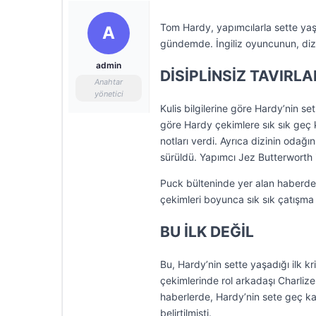
Tom Hardy, yapımcılarla sette yaş
A
gündemde. İngiliz oyuncunun, diz
admin
DİSİPLİNSİZ TAVIRLA
Anahtar
yönetici
Kulis bilgilerine göre Hardy’nin set
göre Hardy çekimlere sık sık geç 
notları verdi. Ayrıca dizinin odağ
sürüldü. Yapımcı Jez Butterworth il
Puck bülteninde yer alan haberde,
çekimleri boyunca sık sık çatışma
BU İLK DEĞİL
Bu, Hardy’nin sette yaşadığı ilk 
çekimlerinde rol arkadaşı Charliz
haberlerde, Hardy’nin sete geç kal
belirtilmişti.