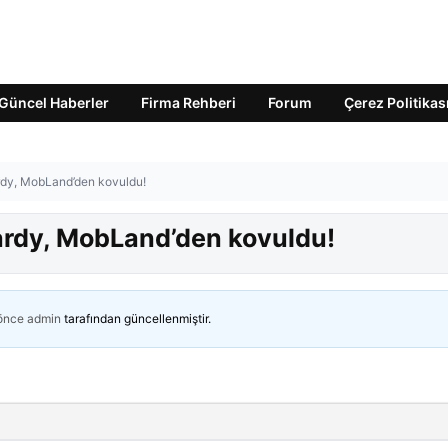
Güncel Haberler
Firma Rehberi
Forum
Çerez Politikas
dy, MobLand’den kovuldu!
rdy, MobLand’den kovuldu!
 önce
admin
tarafından güncellenmiştir.