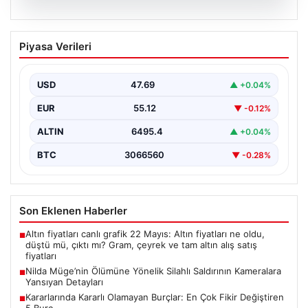
05.08.2026
Nilda Müge’nin Ölümüne Yönelik Silahlı
Piyasa Verileri
Saldırının Kameralara Yansıyan
Detayları
USD
47.69
▲ +0.04%
İstanbul’un Şişli ilçesinde yaşanan korkutucu olayda,
genç kadın Nilda Müge Şahin, eczaneden aldığı
EUR
55.12
▼ -0.12%
ilaçları…
ALTIN
6495.4
▲ +0.04%
BTC
3066560
▼ -0.28%
Son Eklenen Haberler
Altın fiyatları canlı grafik 22 Mayıs: Altın fiyatları ne oldu,
■
düştü mü, çıktı mı? Gram, çeyrek ve tam altın alış satış
fiyatları
Nilda Müge’nin Ölümüne Yönelik Silahlı Saldırının Kameralara
■
Yansıyan Detayları
Kararlarında Kararlı Olamayan Burçlar: En Çok Fikir Değiştiren
■