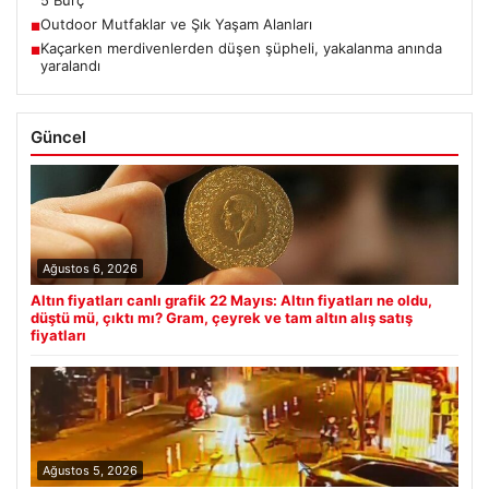
5 Burç
Outdoor Mutfaklar ve Şık Yaşam Alanları
■
Kaçarken merdivenlerden düşen şüpheli, yakalanma anında
■
yaralandı
Güncel
Ağustos 6, 2026
Altın fiyatları canlı grafik 22 Mayıs: Altın fiyatları ne oldu,
düştü mü, çıktı mı? Gram, çeyrek ve tam altın alış satış
fiyatları
Ağustos 5, 2026