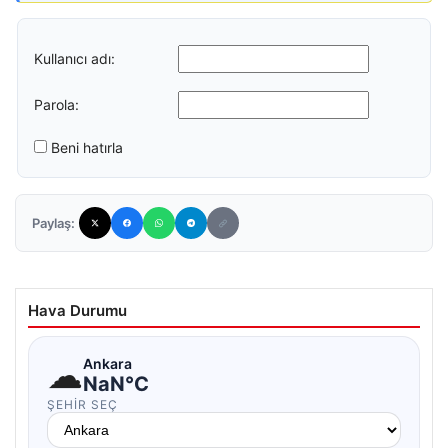
Kullanıcı adı:
Parola:
Beni hatırla
Paylaş:
Hava Durumu
☁
Ankara
NaN°C
ŞEHIR SEÇ