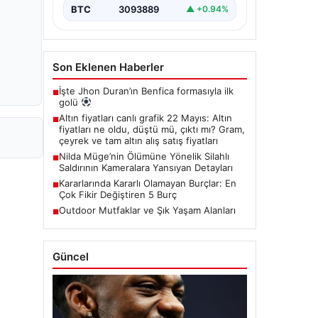
BTC
3093889
▲ +0.94%
Son Eklenen Haberler
İşte Jhon Duran’ın Benfica formasıyla ilk
■
golü
Altın fiyatları canlı grafik 22 Mayıs: Altın
■
fiyatları ne oldu, düştü mü, çıktı mı? Gram,
çeyrek ve tam altın alış satış fiyatları
Nilda Müge’nin Ölümüne Yönelik Silahlı
■
Saldırının Kameralara Yansıyan Detayları
Kararlarında Kararlı Olamayan Burçlar: En
■
Çok Fikir Değiştiren 5 Burç
Outdoor Mutfaklar ve Şık Yaşam Alanları
■
Güncel