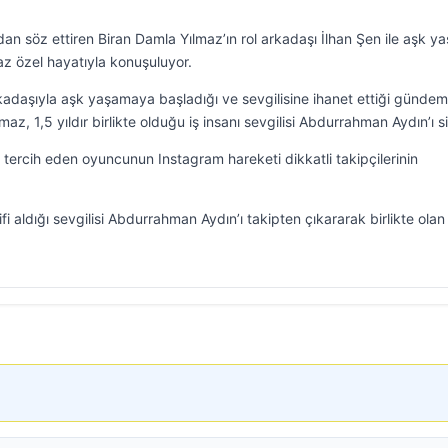
n söz ettiren Biran Damla Yılmaz’ın rol arkadaşı İlhan Şen ile aşk ya
az özel hayatıyla konuşuluyor.
kadaşıyla aşk yaşamaya başladığı ve sevgilisine ihanet ettiği günde
az, 1,5 yıldır birlikte olduğu iş insanı sevgilisi Abdurrahman Aydın’ı si
 tercih eden oyuncunun Instagram hareketi dikkatli takipçilerinin
klifi aldığı sevgilisi Abdurrahman Aydın’ı takipten çıkararak birlikte olan