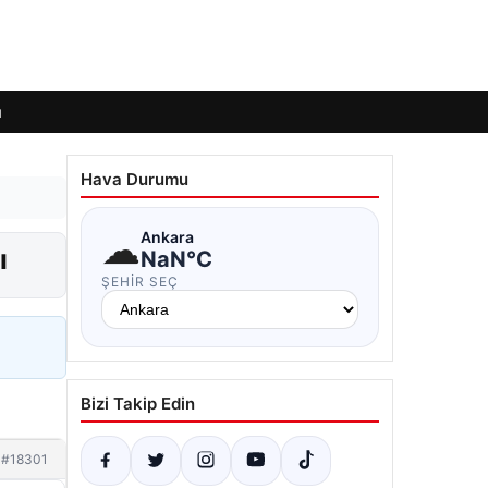
ı
Hava Durumu
☁
Ankara
ı
NaN°C
ŞEHIR SEÇ
Bizi Takip Edin
#18301