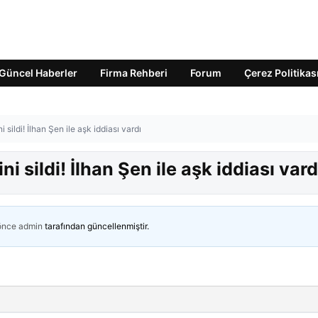
Güncel Haberler
Firma Rehberi
Forum
Çerez Politikas
 sildi! İlhan Şen ile aşk iddiası vardı
i sildi! İlhan Şen ile aşk iddiası vard
 önce
admin
tarafından güncellenmiştir.