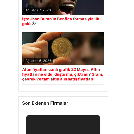
Ağustos 7, 2026
İşte Jhon Duran’ın Benfica formasıyla ilk
golü
Ağustos 6, 2026
Altın fiyatları canlı grafik 22 Mayıs: Altın
fiyatları ne oldu, düştü mü, çıktı mı? Gram,
çeyrek ve tam altın alış satış fiyatları
Son Eklenen Firmalar