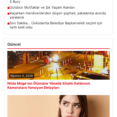
5 Burç
Outdoor Mutfaklar ve Şık Yaşam Alanları
■
Kaçarken merdivenlerden düşen şüpheli, yakalanma anında
■
yaralandı
Son Dakika… Üsküdar’da Belediye Başkanvekili seçimi için
■
tarih belli oldu
Güncel
Ağustos 5, 2026
Nilda Müge’nin Ölümüne Yönelik Silahlı Saldırının
Kameralara Yansıyan Detayları