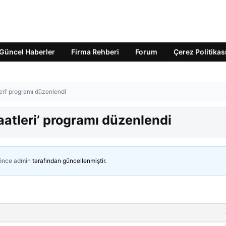
Güncel Haberler
Firma Rehberi
Forum
Çerez Politikas
leri’ programı düzenlendi
aatleri’ programı düzenlendi
 önce
admin
tarafından güncellenmiştir.