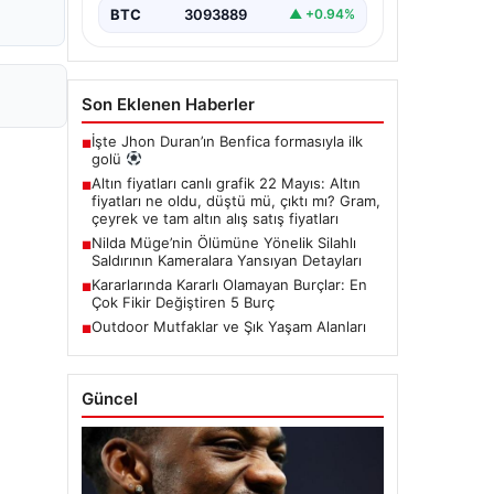
BTC
3093889
▲ +0.94%
Son Eklenen Haberler
İşte Jhon Duran’ın Benfica formasıyla ilk
■
golü
Altın fiyatları canlı grafik 22 Mayıs: Altın
■
fiyatları ne oldu, düştü mü, çıktı mı? Gram,
çeyrek ve tam altın alış satış fiyatları
Nilda Müge’nin Ölümüne Yönelik Silahlı
■
Saldırının Kameralara Yansıyan Detayları
Kararlarında Kararlı Olamayan Burçlar: En
■
Çok Fikir Değiştiren 5 Burç
Outdoor Mutfaklar ve Şık Yaşam Alanları
■
Güncel