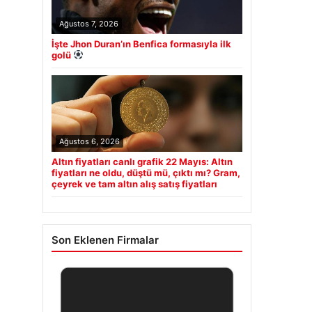
Ağustos 7, 2026
İşte Jhon Duran’ın Benfica formasıyla ilk
golü
Ağustos 6, 2026
Altın fiyatları canlı grafik 22 Mayıs: Altın
fiyatları ne oldu, düştü mü, çıktı mı? Gram,
çeyrek ve tam altın alış satış fiyatları
Son Eklenen Firmalar