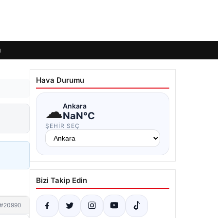
ı
Hava Durumu
☁
Ankara
NaN°C
ŞEHIR SEÇ
Bizi Takip Edin
#20990