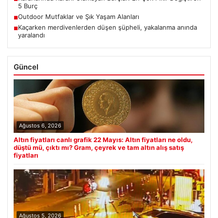
5 Burç
Outdoor Mutfaklar ve Şık Yaşam Alanları
■
Kaçarken merdivenlerden düşen şüpheli, yakalanma anında
■
yaralandı
Güncel
Ağustos 6, 2026
Altın fiyatları canlı grafik 22 Mayıs: Altın fiyatları ne oldu,
düştü mü, çıktı mı? Gram, çeyrek ve tam altın alış satış
fiyatları
Ağustos 5, 2026