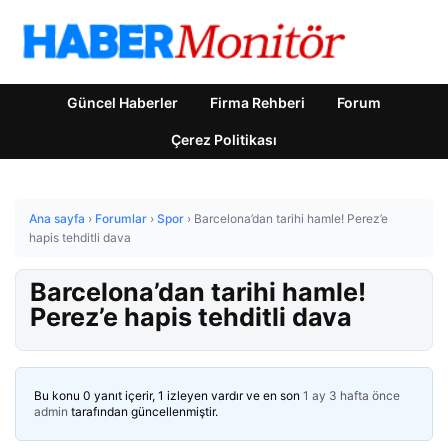
Güncel Haberler
Firma Rehberi
Forum
Çerez Politikası
Ana sayfa
›
Forumlar
›
Spor
›
Barcelona’dan tarihi hamle! Perez’e
hapis tehditli dava
Barcelona’dan tarihi hamle!
Perez’e hapis tehditli dava
Bu konu 0 yanıt içerir, 1 izleyen vardır ve en son
1 ay 3 hafta önce
admin
tarafından güncellenmiştir.