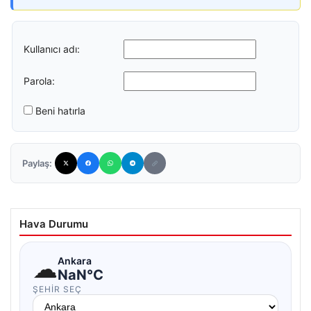
Kullanıcı adı:
Parola:
Beni hatırla
Paylaş:
Hava Durumu
☁
Ankara
NaN°C
ŞEHIR SEÇ