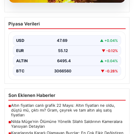
05.08.2026
Nilda Müge’nin Ölümüne Yönelik Silahlı
Piyasa Verileri
Saldırının Kameralara Yansıyan
Detayları
USD
47.69
▲ +0.04%
İstanbul’un Şişli ilçesinde yaşanan korkutucu olayda,
genç kadın Nilda Müge Şahin, eczaneden aldığı
EUR
55.12
▼ -0.12%
ilaçları…
ALTIN
6495.4
▲ +0.04%
BTC
3066560
▼ -0.28%
Son Eklenen Haberler
Altın fiyatları canlı grafik 22 Mayıs: Altın fiyatları ne oldu,
■
düştü mü, çıktı mı? Gram, çeyrek ve tam altın alış satış
fiyatları
Nilda Müge’nin Ölümüne Yönelik Silahlı Saldırının Kameralara
■
Yansıyan Detayları
Kararlarında Kararlı Olamayan Burçlar: En Çok Fikir Değiştiren
■