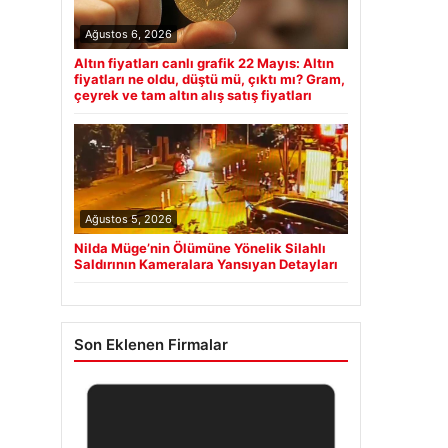
Ağustos 6, 2026
Altın fiyatları canlı grafik 22 Mayıs: Altın
fiyatları ne oldu, düştü mü, çıktı mı? Gram,
çeyrek ve tam altın alış satış fiyatları
Ağustos 5, 2026
Nilda Müge’nin Ölümüne Yönelik Silahlı
Saldırının Kameralara Yansıyan Detayları
Son Eklenen Firmalar