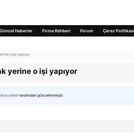
Güncel Haberler
Firma Rehberi
Forum
Çerez Politikas
rine o işi yapıyor
 yerine o işi yapıyor
 önce
admin
tarafından güncellenmiştir.