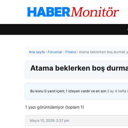
Ana sayfa
›
Forumlar
›
Finans
›
Atama beklerken boş durmak ye
Atama beklerken boş durmak
Bu konu 0 yanıt içerir, 1 izleyen vardır ve en son
2 ay 4 hafta
1 yazı görüntüleniyor (toplam 1)
Mayıs 10, 2026: 3:37 pm