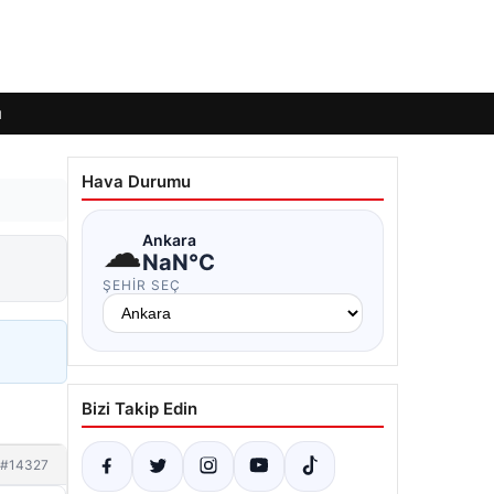
ı
Hava Durumu
☁
Ankara
NaN°C
ŞEHIR SEÇ
Bizi Takip Edin
#14327