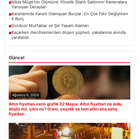
Nilda Müge’nin Ölümüne Yönelik Silahlı Saldırının Kameralara
■
Yansıyan Detayları
Kararlarında Kararlı Olamayan Burçlar: En Çok Fikir Değiştiren
■
5 Burç
Outdoor Mutfaklar ve Şık Yaşam Alanları
■
Kaçarken merdivenlerden düşen şüpheli, yakalanma anında
■
yaralandı
Güncel
Ağustos 6, 2026
Altın fiyatları canlı grafik 22 Mayıs: Altın fiyatları ne oldu,
düştü mü, çıktı mı? Gram, çeyrek ve tam altın alış satış
fiyatları