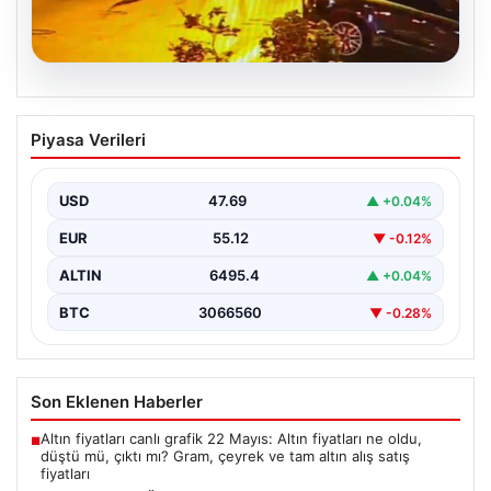
05.08.2026
Nilda Müge’nin Ölümüne Yönelik Silahlı
Piyasa Verileri
Saldırının Kameralara Yansıyan
Detayları
USD
47.69
▲ +0.04%
İstanbul’un Şişli ilçesinde yaşanan korkutucu olayda,
genç kadın Nilda Müge Şahin, eczaneden aldığı
EUR
55.12
▼ -0.12%
ilaçları…
ALTIN
6495.4
▲ +0.04%
BTC
3066560
▼ -0.28%
Son Eklenen Haberler
Altın fiyatları canlı grafik 22 Mayıs: Altın fiyatları ne oldu,
■
düştü mü, çıktı mı? Gram, çeyrek ve tam altın alış satış
fiyatları