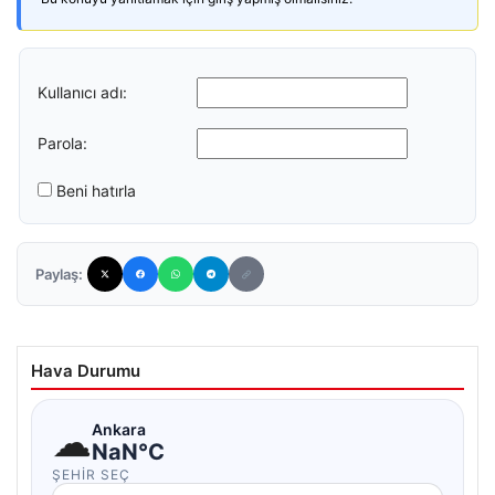
Kullanıcı adı:
Parola:
Beni hatırla
Paylaş:
Hava Durumu
☁
Ankara
NaN°C
ŞEHIR SEÇ