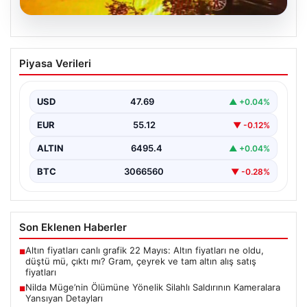
05.08.2026
Nilda Müge’nin Ölümüne Yönelik Silahlı
Piyasa Verileri
Saldırının Kameralara Yansıyan
Detayları
USD
47.69
▲ +0.04%
İstanbul’un Şişli ilçesinde yaşanan korkutucu olayda,
genç kadın Nilda Müge Şahin, eczaneden aldığı
EUR
55.12
▼ -0.12%
ilaçları…
ALTIN
6495.4
▲ +0.04%
BTC
3066560
▼ -0.28%
Son Eklenen Haberler
Altın fiyatları canlı grafik 22 Mayıs: Altın fiyatları ne oldu,
■
düştü mü, çıktı mı? Gram, çeyrek ve tam altın alış satış
fiyatları
Nilda Müge’nin Ölümüne Yönelik Silahlı Saldırının Kameralara
■
Yansıyan Detayları