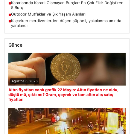
Kararlarında Kararlı Olamayan Burçlar: En Çok Fikir Değiştiren
■
5 Burç
Outdoor Mutfaklar ve Şık Yaşam Alanları
■
Kaçarken merdivenlerden düşen şüpheli, yakalanma anında
■
yaralandı
Güncel
Ağustos 6, 2026
Altın fiyatları canlı grafik 22 Mayıs: Altın fiyatları ne oldu,
düştü mü, çıktı mı? Gram, çeyrek ve tam altın alış satış
fiyatları