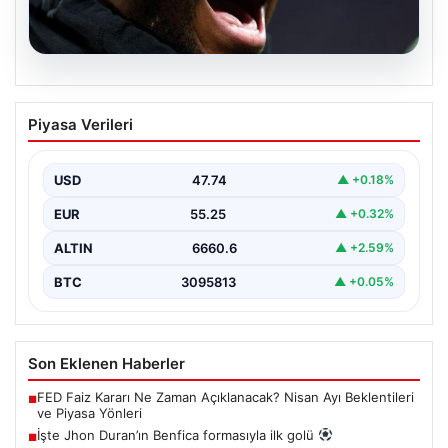
07.08.2026
İşte Jhon Duran’ın Benfica formasıyla
Piyasa Verileri
ilk golü
USD
47.74
▲ +0.18%
EUR
55.25
▲ +0.32%
ALTIN
6660.6
▲ +2.59%
BTC
3095813
▲ +0.05%
Son Eklenen Haberler
FED Faiz Kararı Ne Zaman Açıklanacak? Nisan Ayı Beklentileri
■
ve Piyasa Yönleri
İşte Jhon Duran’ın Benfica formasıyla ilk golü
■