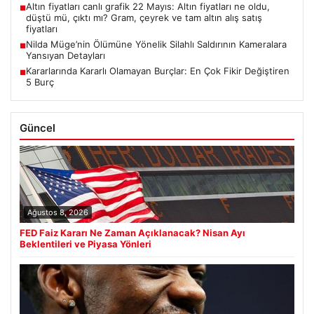
Altın fiyatları canlı grafik 22 Mayıs: Altın fiyatları ne oldu,
■
düştü mü, çıktı mı? Gram, çeyrek ve tam altın alış satış
fiyatları
Nilda Müge’nin Ölümüne Yönelik Silahlı Saldırının Kameralara
■
Yansıyan Detayları
Kararlarında Kararlı Olamayan Burçlar: En Çok Fikir Değiştiren
■
5 Burç
Güncel
Ağustos 8, 2026
FED Faiz Kararı Ne Zaman Açıklanacak? Nisan Ayı
Beklentileri ve Piyasa Yönleri