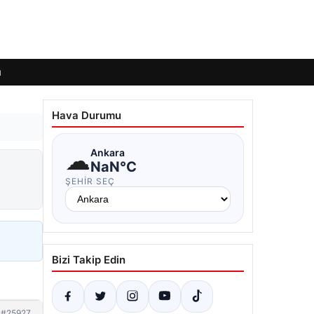
ı
Hava Durumu
☁
Ankara
NaN°C
ŞEHIR SEÇ
Bizi Takip Edin
#25927