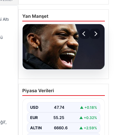
Yan Manşet
 Altı
mü
07.08.2026
İşte Jhon Duran’ın Benfica
Piyasa Verileri
formasıyla ilk golü
USD
47.74
▲ +0.18%
EUR
55.25
▲ +0.32%
il’,
ALTIN
6660.6
▲ +2.59%