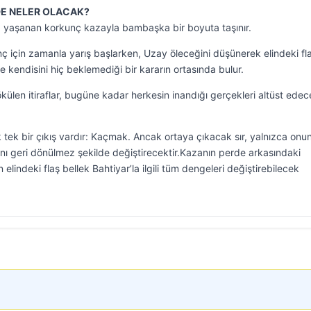
DE NELER OLACAK?
m, yaşanan korkunç kazayla bambaşka bir boyuta taşınır.
ç için zamanla yarış başlarken, Uzay öleceğini düşünerek elindeki fl
e kendisini hiç beklemediği bir kararın ortasında bulur.
ülen itiraflar, bugüne kadar herkesin inandığı gerçekleri altüst edec
 tek bir çıkış vardır: Kaçmak. Ancak ortaya çıkacak sır, yalnızca onu
ını geri dönülmez şekilde değiştirecektir.Kazanın perde arkasındaki
elindeki flaş bellek Bahtiyar’la ilgili tüm dengeleri değiştirebilecek