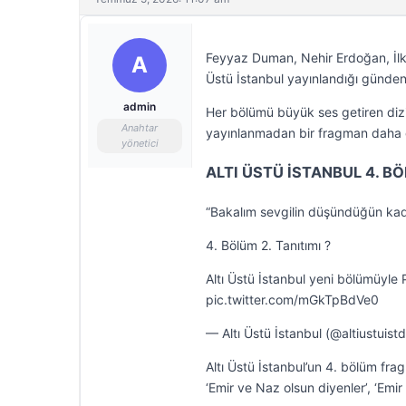
Feyyaz Duman, Nehir Erdoğan, İlker
A
Üstü İstanbul yayınlandığı günden 
admin
Her bölümü büyük ses getiren dizi
Anahtar
yayınlanmadan bir fragman daha ge
yönetici
ALTI ÜSTÜ İSTANBUL 4. BÖ
“Bakalım sevgilin düşündüğün ka
4. Bölüm 2. Tanıtımı ?
Altı Üstü İstanbul yeni bölümüyle
pic.twitter.com/mGkTpBdVe0
— Altı Üstü İstanbul (@altiustuistd
Altı Üstü İstanbul’un 4. bölüm fra
‘Emir ve Naz olsun diyenler’, ‘Emir 