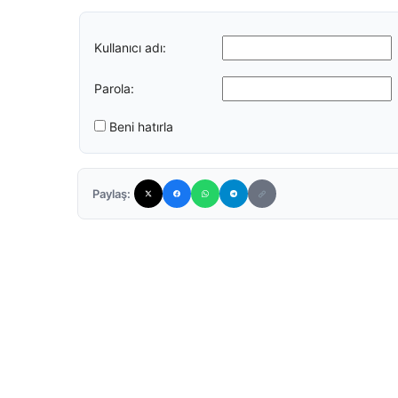
Kullanıcı adı:
Parola:
Beni hatırla
Paylaş: