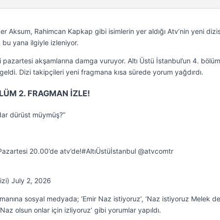
 Aksum, Rahimcan Kapkap gibi isimlerin yer aldığı Atv’nin yeni dizisi
bu yana ilgiyle izleniyor.
 pazartesi akşamlarına damga vuruyor. Altı Üstü İstanbul’un 4. bölü
ldi. Dizi takipçileri yeni fragmana kısa sürede yorum yağdırdı.
LÜM 2. FRAGMAN İZLE!
dar dürüst müymüş?”
 Pazartesi 20.00’de atv’de!#AltıÜstüİstanbul @atvcomtr
izi) July 2, 2026
gmanına sosyal medyada; ‘Emir Naz istiyoruz’, ‘Naz istiyoruz Melek değ
Naz olsun onlar için izliyoruz’ gibi yorumlar yapıldı.