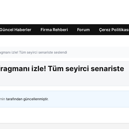
Güncel Haberler
Firma Rehberi
Forum
Çerez Politikas
ragmanı izle! Tüm seyirci senariste seslendi
fragmanı izle! Tüm seyirci senariste
min
tarafından güncellenmiştir.