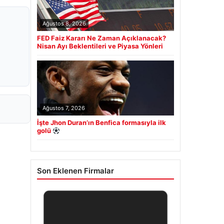
Ağustos 8, 2026
FED Faiz Kararı Ne Zaman Açıklanacak?
Nisan Ayı Beklentileri ve Piyasa Yönleri
Ağustos 7, 2026
İşte Jhon Duran’ın Benfica formasıyla ilk
golü
Son Eklenen Firmalar