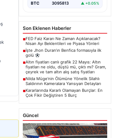
BTC
3095813
▲ +0.05%
aş
Son Eklenen Haberler
FED Faiz Kararı Ne Zaman Açıklanacak?
■
ek
Nisan Ayı Beklentileri ve Piyasa Yönleri
İşte Jhon Duran’ın Benfica formasıyla ilk
■
golü
n
Altın fiyatları canlı grafik 22 Mayıs: Altın
■
fiyatları ne oldu, düştü mü, çıktı mı? Gram,
çeyrek ve tam altın alış satış fiyatları
Nilda Müge’nin Ölümüne Yönelik Silahlı
■
Saldırının Kameralara Yansıyan Detayları
Kararlarında Kararlı Olamayan Burçlar: En
■
Çok Fikir Değiştiren 5 Burç
Güncel