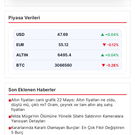
05.08.2026
Nilda Müge’nin Ölümüne Yönelik Silahlı
Piyasa Verileri
Saldırının Kameralara Yansıyan
Detayları
USD
47.69
▲ +0.04%
İstanbul’un Şişli ilçesinde yaşanan korkutucu olayda,
genç kadın Nilda Müge Şahin, eczaneden aldığı
EUR
55.12
▼ -0.12%
ilaçları…
ALTIN
6495.4
▲ +0.04%
BTC
3066560
▼ -0.28%
Son Eklenen Haberler
Altın fiyatları canlı grafik 22 Mayıs: Altın fiyatları ne oldu,
■
düştü mü, çıktı mı? Gram, çeyrek ve tam altın alış satış
fiyatları
Nilda Müge’nin Ölümüne Yönelik Silahlı Saldırının Kameralara
■
Yansıyan Detayları
Kararlarında Kararlı Olamayan Burçlar: En Çok Fikir Değiştiren
■
5 Burç