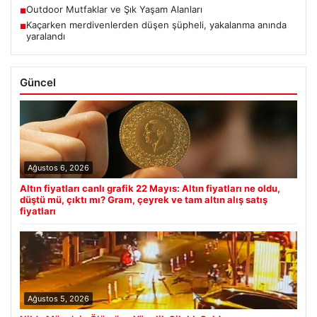
Outdoor Mutfaklar ve Şık Yaşam Alanları
■
Kaçarken merdivenlerden düşen şüpheli, yakalanma anında
■
yaralandı
Güncel
Ağustos 6, 2026
Altın fiyatları canlı grafik 22 Mayıs: Altın fiyatları ne oldu,
düştü mü, çıktı mı? Gram, çeyrek ve tam altın alış satış
fiyatları
Ağustos 5, 2026