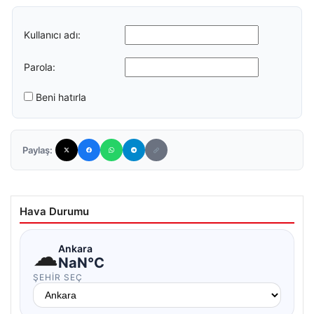
Kullanıcı adı:
Parola:
Beni hatırla
Paylaş:
Hava Durumu
☁
Ankara
NaN°C
ŞEHIR SEÇ