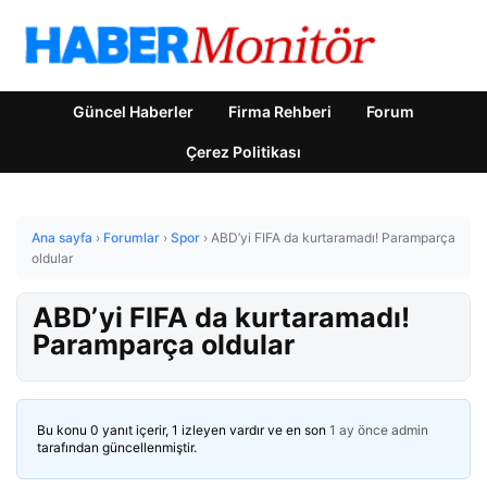
Güncel Haberler
Firma Rehberi
Forum
Çerez Politikası
Ana sayfa
›
Forumlar
›
Spor
›
ABD’yi FIFA da kurtaramadı! Paramparça
oldular
ABD’yi FIFA da kurtaramadı!
Paramparça oldular
Bu konu 0 yanıt içerir, 1 izleyen vardır ve en son
1 ay önce
admin
tarafından güncellenmiştir.