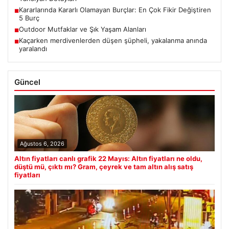
Kararlarında Kararlı Olamayan Burçlar: En Çok Fikir Değiştiren
■
5 Burç
Outdoor Mutfaklar ve Şık Yaşam Alanları
■
Kaçarken merdivenlerden düşen şüpheli, yakalanma anında
■
yaralandı
Güncel
Ağustos 6, 2026
Altın fiyatları canlı grafik 22 Mayıs: Altın fiyatları ne oldu,
düştü mü, çıktı mı? Gram, çeyrek ve tam altın alış satış
fiyatları