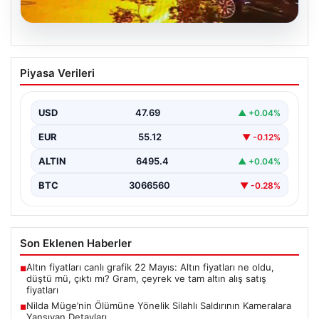
05.08.2026
Nilda Müge’nin Ölümüne Yönelik Silahlı
Piyasa Verileri
Saldırının Kameralara Yansıyan
Detayları
USD
47.69
▲ +0.04%
İstanbul’un Şişli ilçesinde yaşanan korkutucu olayda,
genç kadın Nilda Müge Şahin, eczaneden aldığı
EUR
55.12
▼ -0.12%
ilaçları…
ALTIN
6495.4
▲ +0.04%
BTC
3066560
▼ -0.28%
Son Eklenen Haberler
Altın fiyatları canlı grafik 22 Mayıs: Altın fiyatları ne oldu,
■
düştü mü, çıktı mı? Gram, çeyrek ve tam altın alış satış
fiyatları
Nilda Müge’nin Ölümüne Yönelik Silahlı Saldırının Kameralara
■
Yansıyan Detayları