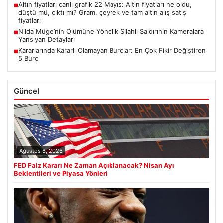
Altın fiyatları canlı grafik 22 Mayıs: Altın fiyatları ne oldu,
■
düştü mü, çıktı mı? Gram, çeyrek ve tam altın alış satış
fiyatları
Nilda Müge’nin Ölümüne Yönelik Silahlı Saldırının Kameralara
■
Yansıyan Detayları
Kararlarında Kararlı Olamayan Burçlar: En Çok Fikir Değiştiren
■
5 Burç
Güncel
Ağustos 8, 2026
FED Faiz Kararı Ne Zaman Açıklanacak? Nisan Ayı
Beklentileri ve Piyasa Yönleri