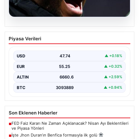
07.08.2026
İşte Jhon Duran’ın Benfica formasıyla
Piyasa Verileri
ilk golü
USD
47.74
▲ +0.18%
EUR
55.25
▲ +0.32%
ALTIN
6660.6
▲ +2.59%
BTC
3093889
▲ +0.94%
Son Eklenen Haberler
FED Faiz Kararı Ne Zaman Açıklanacak? Nisan Ayı Beklentileri
■
ve Piyasa Yönleri
İşte Jhon Duran’ın Benfica formasıyla ilk golü
■