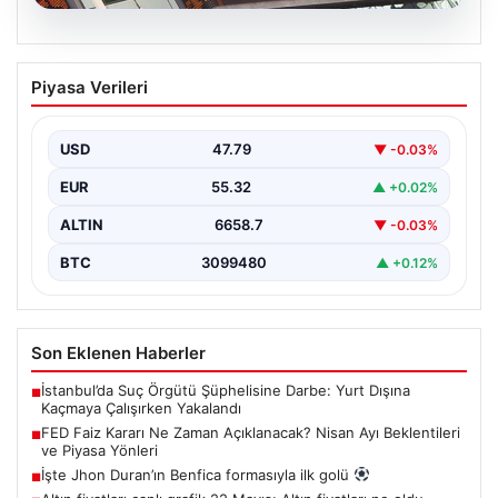
08.08.2026
FED Faiz Kararı Ne Zaman Açıklanacak?
Piyasa Verileri
Nisan Ayı Beklentileri ve Piyasa Yönleri
ABD Merkez Bankası'nın (FED) önümüzdeki dönemde
alacağı faiz kararları, finans piyasalarının yönünü
USD
47.79
▼ -0.03%
belirlemede kritik…
EUR
55.32
▲ +0.02%
ALTIN
6658.7
▼ -0.03%
BTC
3099480
▲ +0.12%
Son Eklenen Haberler
İstanbul’da Suç Örgütü Şüphelisine Darbe: Yurt Dışına
■
Kaçmaya Çalışırken Yakalandı
FED Faiz Kararı Ne Zaman Açıklanacak? Nisan Ayı Beklentileri
■
ve Piyasa Yönleri
İşte Jhon Duran’ın Benfica formasıyla ilk golü
■