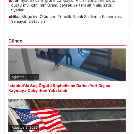
Altın fiyatları canlı grafik 22 Mayıs: Altın fiyatları ne oldu,
■
düştü mü, çıktı mı? Gram, çeyrek ve tam altın alış satış
fiyatları
Nilda Müge’nin Ölümüne Yönelik Silahlı Saldırının Kameralara
■
Yansıyan Detayları
Güncel
Ağustos 9, 2026
İstanbul’da Suç Örgütü Şüphelisine Darbe: Yurt Dışına
Kaçmaya Çalışırken Yakalandı
Ağustos 8, 2026