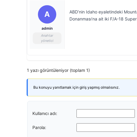
ABD’nin Idaho eyaletindeki Mounta
A
Donanması’na ait iki F/A-18 Super 
admin
Anahtar
yönetici
1 yazı görüntüleniyor (toplam 1)
Bu konuyu yanıtlamak için giriş yapmış olmalısınız.
Kullanıcı adı:
Parola: