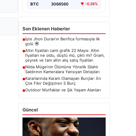
BTC
3066560
▼ -0.28%
Son Eklenen Haberler
İşte Jhon Duran’ın Benfica formasıyla ilk
■
golü
Altın fiyatları canlı grafik 22 Mayıs: Altın
■
fiyatları ne oldu, düştü mü, çıktı mı? Gram,
çeyrek ve tam altın alış satış fiyatları
Nilda Müge’nin Ölümüne Yönelik Silahlı
■
Saldırının Kameralara Yansıyan Detayları
Kararlarında Kararlı Olamayan Burçlar: En
■
Çok Fikir Değiştiren 5 Burç
Outdoor Mutfaklar ve Şık Yaşam Alanları
■
Güncel