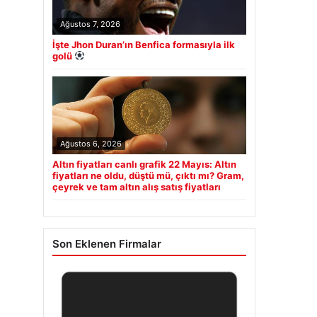
Ağustos 7, 2026
İşte Jhon Duran’ın Benfica formasıyla ilk
golü
Ağustos 6, 2026
Altın fiyatları canlı grafik 22 Mayıs: Altın
fiyatları ne oldu, düştü mü, çıktı mı? Gram,
çeyrek ve tam altın alış satış fiyatları
Son Eklenen Firmalar