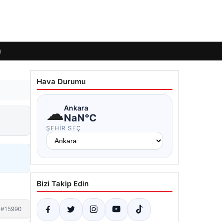
ı
Hava Durumu
☁
Ankara
NaN°C
ŞEHIR SEÇ
Bizi Takip Edin
#15990