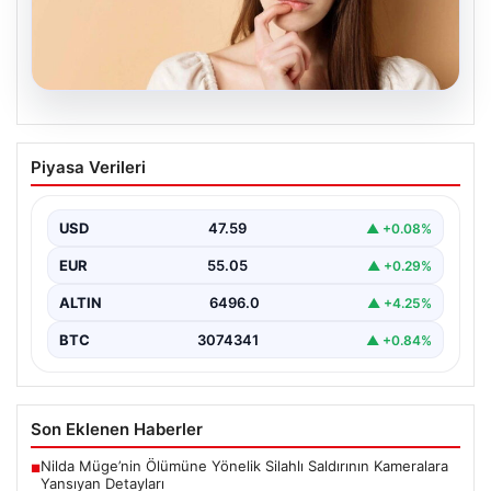
05.08.2026
Kararlarında Kararlı Olamayan Burçlar:
Piyasa Verileri
En Çok Fikir Değiştiren 5 Burç
Astrolojide her burcun kendine özgü karakter özellikleri
bulunmaktadır ve bunlar günlük yaşamda karar verme…
USD
47.59
▲ +0.08%
EUR
55.05
▲ +0.29%
ALTIN
6496.0
▲ +4.25%
BTC
3074341
▲ +0.84%
Son Eklenen Haberler
Nilda Müge’nin Ölümüne Yönelik Silahlı Saldırının Kameralara
■
Yansıyan Detayları