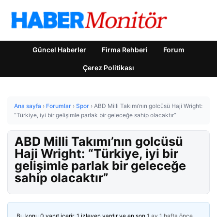
Güncel Haberler
Firma Rehberi
Forum
Çerez Politikası
Ana sayfa
›
Forumlar
›
Spor
›
ABD Milli Takımı’nın golcüsü Haji Wright:
“Türkiye, iyi bir gelişimle parlak bir geleceğe sahip olacaktır”
ABD Milli Takımı’nın golcüsü
Haji Wright: “Türkiye, iyi bir
gelişimle parlak bir geleceğe
sahip olacaktır”
Bu konu 0 yanıt içerir, 1 izleyen vardır ve en son
1 ay 1 hafta önce