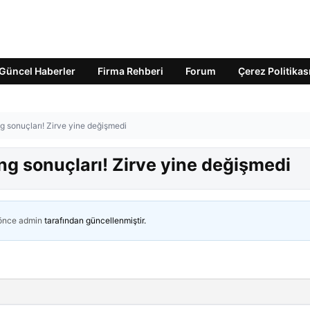
Güncel Haberler
Firma Rehberi
Forum
Çerez Politikas
g sonuçları! Zirve yine değişmedi
ng sonuçları! Zirve yine değişmedi
 önce
admin
tarafından güncellenmiştir.