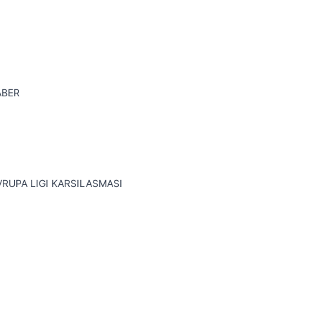
ABER
VRUPA LIGI KARSILASMASI