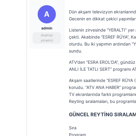
Dün akşam televizyon ekranlarında i
A
Gecenin en dikkat çekici yapımlar
admin
Listenin zirvesinde “YERALTI” yer 
Anahtar
çekti. Akabinde “ESREF RÜYA”, Kana
yönetici
oturdu. Bu iki yapımın ardından “
sundu.
ATV’den “ESRA EROL’DA”, gündüz k
ANLI İLE TATLI SERT” programı ATV
Akşam saatlerinde “ESREF RÜYA (ÖZE
korudu. “ATV ANA HABER” programı 
TV ekranlarında farklı programları
Reyting sıralamaları, bu programla
GÜNCEL REYTİNG SIRALAM
Sıra
Program