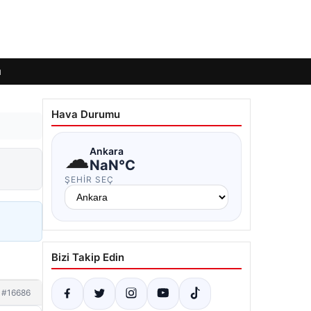
ı
Hava Durumu
☁
Ankara
NaN°C
ŞEHIR SEÇ
Bizi Takip Edin
#16686