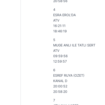
20:58:56
4
ESRA EROL’DA
ATV
16:21:11
18:46:19
5
MUGE ANLI ILE TATLI SERT
ATV
09:59:56
12:59:57
6
ESREF RUYA (OZET)
KANAL D
20:00:52
20:58:20
7