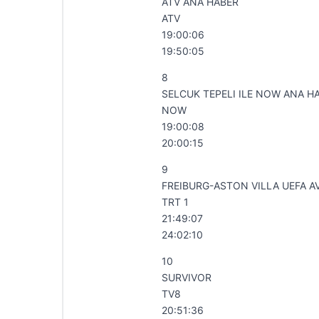
ATV ANA HABER
ATV
19:00:06
19:50:05
8
SELCUK TEPELI ILE NOW ANA H
NOW
19:00:08
20:00:15
9
FREIBURG-ASTON VILLA UEFA A
TRT 1
21:49:07
24:02:10
10
SURVIVOR
TV8
20:51:36