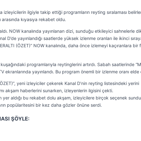
zleyicilerin ilgiyle takip ettiği programların reyting sıralaması belirle
ı arasında kıyasıya rekabet oldu.
aldı. NOW kanalında yayınlanan dizi, sunduğu etkileyici sahnelerle di
l D’de yayınlandığı saatlerde yüksek izlenme oranları ile ikinci sıray
YERALTI (ÖZET)” NOW kanalında, daha önce izlemeyi kaçıranlara bir f
uşağındaki programlarıyla reytinglerini artırdı. Sabah saatlerinde 
 ekranlarında yayınlandı. Bu program önemli bir izlenme oranı elde e
T)”, yeni izleyiciler çekerek Kanal D’nin reyting listesindeki yerini
akşam haberlerini sunarken, izleyenlerin ilgisini çekti.
n yer aldığı bu rekabet dolu akşam, izleyicilere birçok seçenek sundu
rın popülaritesini bir kez daha gözler önüne serdi.
ASI ŞÖYLE: