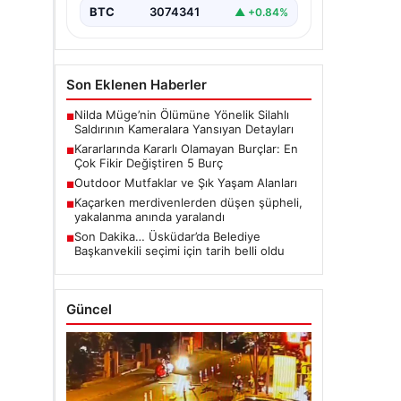
BTC
3074341
▲ +0.84%
Son Eklenen Haberler
Nilda Müge’nin Ölümüne Yönelik Silahlı
■
Saldırının Kameralara Yansıyan Detayları
Kararlarında Kararlı Olamayan Burçlar: En
■
Çok Fikir Değiştiren 5 Burç
Outdoor Mutfaklar ve Şık Yaşam Alanları
■
Kaçarken merdivenlerden düşen şüpheli,
■
yakalanma anında yaralandı
Son Dakika… Üsküdar’da Belediye
■
Başkanvekili seçimi için tarih belli oldu
Güncel