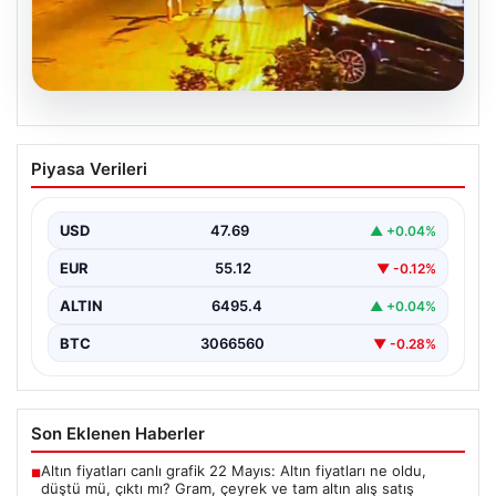
05.08.2026
Nilda Müge’nin Ölümüne Yönelik Silahlı
Piyasa Verileri
Saldırının Kameralara Yansıyan
Detayları
USD
47.69
▲ +0.04%
İstanbul’un Şişli ilçesinde yaşanan korkutucu olayda,
genç kadın Nilda Müge Şahin, eczaneden aldığı
EUR
55.12
▼ -0.12%
ilaçları…
ALTIN
6495.4
▲ +0.04%
BTC
3066560
▼ -0.28%
Son Eklenen Haberler
Altın fiyatları canlı grafik 22 Mayıs: Altın fiyatları ne oldu,
■
düştü mü, çıktı mı? Gram, çeyrek ve tam altın alış satış