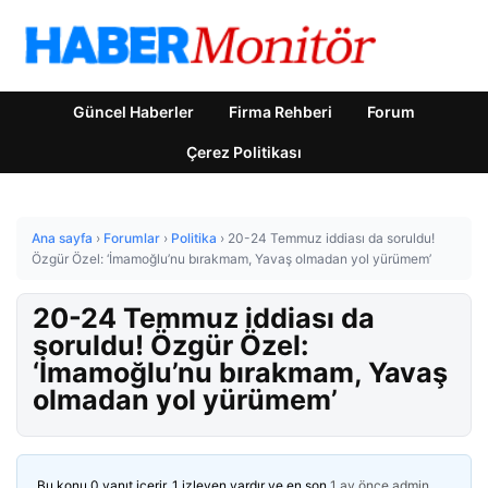
Güncel Haberler
Firma Rehberi
Forum
Çerez Politikası
Ana sayfa
›
Forumlar
›
Politika
›
20-24 Temmuz iddiası da soruldu!
Özgür Özel: ‘İmamoğlu’nu bırakmam, Yavaş olmadan yol yürümem’
20-24 Temmuz iddiası da
soruldu! Özgür Özel:
‘İmamoğlu’nu bırakmam, Yavaş
olmadan yol yürümem’
Bu konu 0 yanıt içerir, 1 izleyen vardır ve en son
1 ay önce
admin