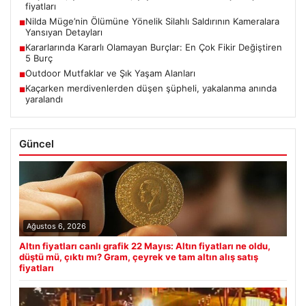
fiyatları
Nilda Müge’nin Ölümüne Yönelik Silahlı Saldırının Kameralara
■
Yansıyan Detayları
Kararlarında Kararlı Olamayan Burçlar: En Çok Fikir Değiştiren
■
5 Burç
Outdoor Mutfaklar ve Şık Yaşam Alanları
■
Kaçarken merdivenlerden düşen şüpheli, yakalanma anında
■
yaralandı
Güncel
Ağustos 6, 2026
Altın fiyatları canlı grafik 22 Mayıs: Altın fiyatları ne oldu,
düştü mü, çıktı mı? Gram, çeyrek ve tam altın alış satış
fiyatları