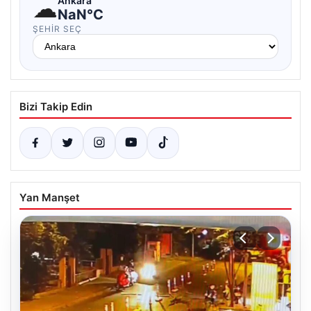
☁
Ankara
NaN°C
ŞEHIR SEÇ
Bizi Takip Edin
Yan Manşet