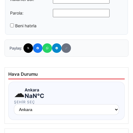
Parola:
Beni hatırla
Paylaş:
Hava Durumu
☁
Ankara
NaN°C
ŞEHIR SEÇ