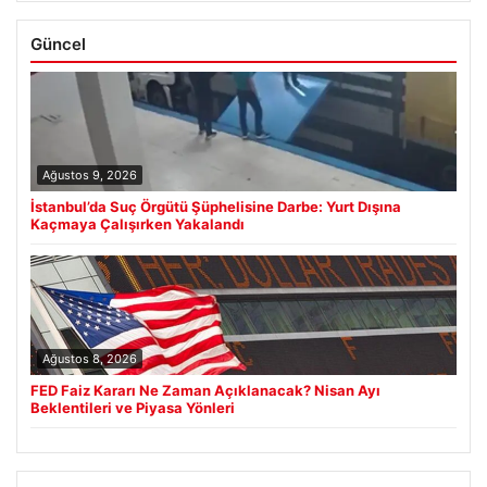
Güncel
Ağustos 9, 2026
İstanbul’da Suç Örgütü Şüphelisine Darbe: Yurt Dışına
Kaçmaya Çalışırken Yakalandı
Ağustos 8, 2026
FED Faiz Kararı Ne Zaman Açıklanacak? Nisan Ayı
Beklentileri ve Piyasa Yönleri