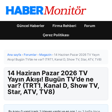
Güncel Haberler
Firma Rehberi
Forum
Çerez Politikası
Ana sayfa
›
Forumlar
›
Magazin
›
14 Haziran Pazar 2026 TV Yayın
Akışı! Bugün TV’de ne var? (TRT1, Kanal D, Show TV, Star, ATV, TV8)
14 Haziran Pazar 2026 TV
Yayın Akışı! Bugün TV’de ne
var? (TRT1, Kanal D, Show TV,
Star, ATV, TV8)
Bu konu 0 yanıt içerir, 1 izleyen vardır ve en son
1 ay 3 hafta önce