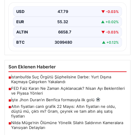
ABD Merkez Bankası'nın (FED) önümüzdeki dönemde
alacağı faiz kararları, finans piyasalarının yönünü
USD
47.79
▼ -0.03%
belirlemede kritik…
EUR
55.32
▲ +0.02%
ALTIN
6658.7
▼ -0.03%
BTC
3099480
▲ +0.12%
Son Eklenen Haberler
İstanbul’da Suç Örgütü Şüphelisine Darbe: Yurt Dışına
■
Kaçmaya Çalışırken Yakalandı
FED Faiz Kararı Ne Zaman Açıklanacak? Nisan Ayı Beklentileri
■
ve Piyasa Yönleri
İşte Jhon Duran’ın Benfica formasıyla ilk golü
■
Altın fiyatları canlı grafik 22 Mayıs: Altın fiyatları ne oldu,
■
düştü mü, çıktı mı? Gram, çeyrek ve tam altın alış satış
fiyatları
Nilda Müge’nin Ölümüne Yönelik Silahlı Saldırının Kameralara
■
Yansıyan Detayları