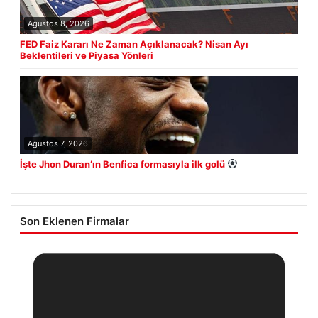
Ağustos 8, 2026
FED Faiz Kararı Ne Zaman Açıklanacak? Nisan Ayı
Beklentileri ve Piyasa Yönleri
Ağustos 7, 2026
İşte Jhon Duran’ın Benfica formasıyla ilk golü
Son Eklenen Firmalar