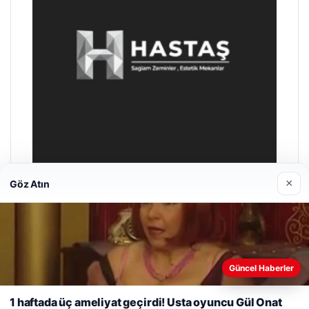
×
Göz Atın
Prenses Night Club
Nisan 29, 2026
Web sitemizi nasıl kullandığınızı daha iyi anlayabilmek,
Güncel Haberler
deneyiminizi kişiselleştirmek ve geliştirmek amacıyla çerezler
kullanıyoruz.
Çerez Politikamız
1 haftada üç ameliyat geçirdi! Usta oyuncu Gül Onat