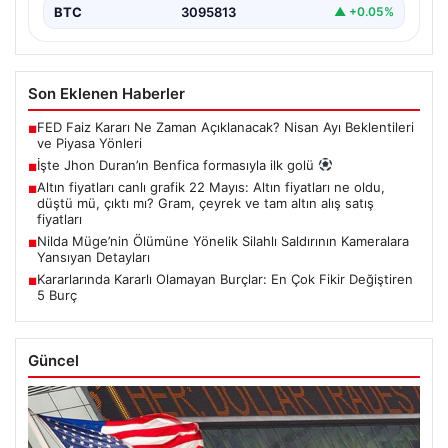
BTC
3095813
▲ +0.05%
Son Eklenen Haberler
FED Faiz Kararı Ne Zaman Açıklanacak? Nisan Ayı Beklentileri
■
ve Piyasa Yönleri
İşte Jhon Duran’ın Benfica formasıyla ilk golü
■
Altın fiyatları canlı grafik 22 Mayıs: Altın fiyatları ne oldu,
■
düştü mü, çıktı mı? Gram, çeyrek ve tam altın alış satış
fiyatları
Nilda Müge’nin Ölümüne Yönelik Silahlı Saldırının Kameralara
■
Yansıyan Detayları
Kararlarında Kararlı Olamayan Burçlar: En Çok Fikir Değiştiren
■
5 Burç
Güncel