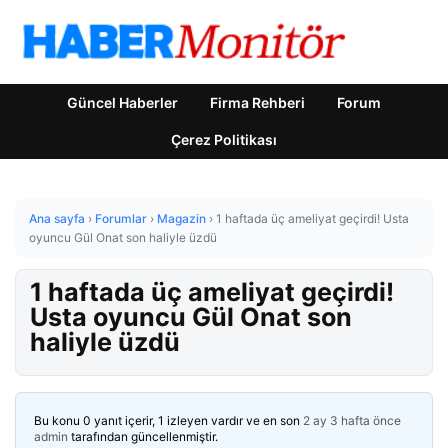
Güncel Haberler
Firma Rehberi
Forum
Çerez Politikası
Ana sayfa
›
Forumlar
›
Magazin
›
1 haftada üç ameliyat geçirdi! Usta
oyuncu Gül Onat son haliyle üzdü
1 haftada üç ameliyat geçirdi!
Usta oyuncu Gül Onat son
haliyle üzdü
Bu konu 0 yanıt içerir, 1 izleyen vardır ve en son
2 ay 3 hafta önce
admin
tarafından güncellenmiştir.