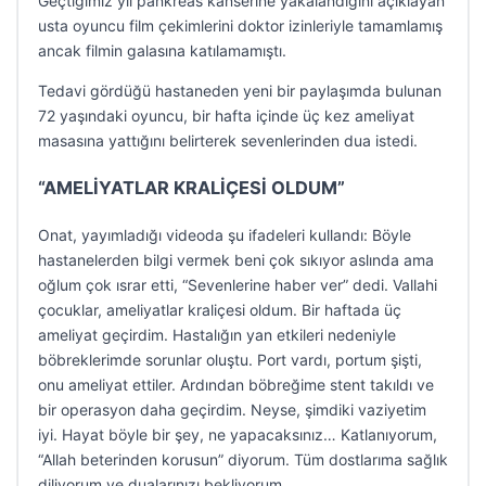
Geçtiğimiz yıl pankreas kanserine yakalandığını açıklayan
usta oyuncu film çekimlerini doktor izinleriyle tamamlamış
ancak filmin galasına katılamamıştı.
Tedavi gördüğü hastaneden yeni bir paylaşımda bulunan
72 yaşındaki oyuncu, bir hafta içinde üç kez ameliyat
masasına yattığını belirterek sevenlerinden dua istedi.
“AMELİYATLAR KRALİÇESİ OLDUM”
Onat, yayımladığı videoda şu ifadeleri kullandı: Böyle
hastanelerden bilgi vermek beni çok sıkıyor aslında ama
oğlum çok ısrar etti, “Sevenlerine haber ver” dedi. Vallahi
çocuklar, ameliyatlar kraliçesi oldum. Bir haftada üç
ameliyat geçirdim. Hastalığın yan etkileri nedeniyle
böbreklerimde sorunlar oluştu. Port vardı, portum şişti,
onu ameliyat ettiler. Ardından böbreğime stent takıldı ve
bir operasyon daha geçirdim. Neyse, şimdiki vaziyetim
iyi. Hayat böyle bir şey, ne yapacaksınız… Katlanıyorum,
“Allah beterinden korusun” diyorum. Tüm dostlarıma sağlık
diliyorum ve dualarınızı bekliyorum.