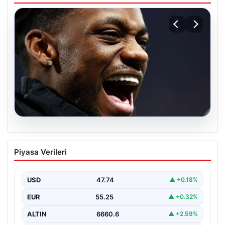
07.08.2026
İşte Jhon Duran’ın Benfica formasıyla
Piyasa Verileri
ilk golü
USD
47.74
▲ +0.18%
EUR
55.25
▲ +0.32%
ALTIN
6660.6
▲ +2.59%